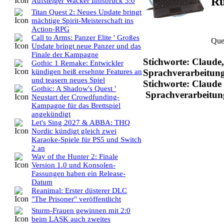
Rü
Aufsteiger Wacker Innsbruck 3:0
Titan Quest 2: Neues Update bringt
mächtige Spirit-Meisterschaft ins
Action-RPG
Call to Arms: Panzer Elite ' Großes
Que
Update bringt neue Panzer und das
Finale der Kampagne
Stichworte: Claude,
Gothic 1 Remake: Entwickler
Sprachverarbeitung,
kündigen heiß ersehnte Features an
und teasern neues Spiel
Stichworte: Claud
Gothic: A Shadow's Quest '
Sprachverarbeitung
Neustart der Crowdfunding-
Kampagne für das Brettspiel
angekündigt
Let's Sing 2027 & ABBA: THQ
Nordic kündigt gleich zwei
Karaoke-Spiele für PS5 und Switch
2 an
Way of the Hunter 2: Finale
Version 1.0 und Konsolen-
Fassungen haben ein Release-
Datum
Reanimal: Erster düsterer DLC
"The Prisoner" veröffentlicht
Sturm-Frauen gewinnen mit 2:0
beim LASK auch zweites