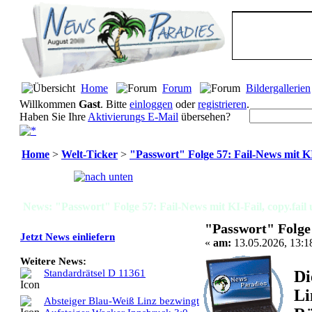
Home
Forum
Bildergallerien
Willkommen
Gast
. Bitte
einloggen
oder
registrieren
.
Haben Sie Ihre
Aktivierungs E-Mail
übersehen?
Home
>
Welt-Ticker
>
"Passwort" Folge 57: Fail-News mit KI
Seiten:
[
1
]
News: "Passwort" Folge 57: Fail-News mit KI-Fail, copy.fai
"Passwort" Folge 
Jetzt News einliefern
«
am:
13.05.2026, 13:1
Weitere News:
Di
Standardrätsel D 11361
Li
Absteiger Blau-Weiß Linz bezwingt