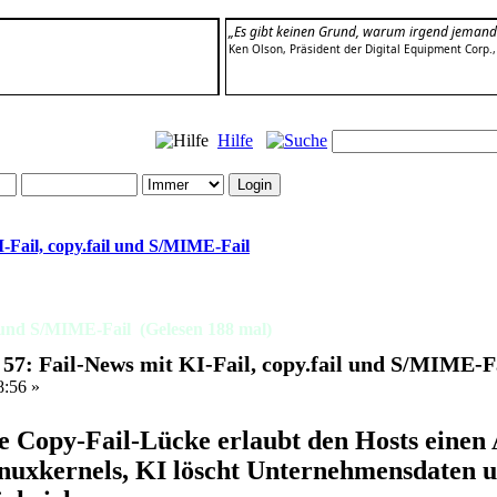
„Es gibt keinen Grund, warum irgend jemand
Ken Olson, Präsident der Digital Equipment Corp.
Hilfe
-Fail, copy.fail und S/MIME-Fail
l und S/MIME-Fail (Gelesen 188 mal)
57: Fail-News mit KI-Fail, copy.fail und S/MIME-F
8:56 »
e Copy-Fail-Lücke erlaubt den Hosts einen A
nuxkernels, KI löscht Unternehmensdaten 