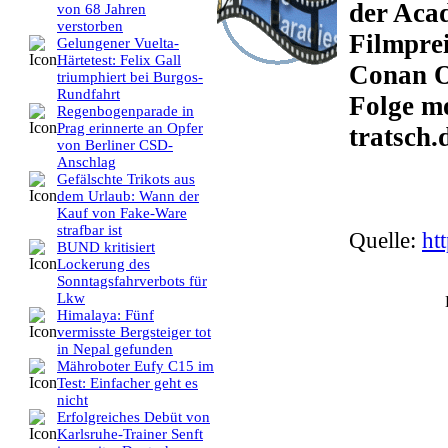
der Aca
von 68 Jahren
verstorben
Filmpre
Gelungener Vuelta-
Härtetest: Felix Gall
Conan O
triumphiert bei Burgos-
Rundfahrt
Folge mo
Regenbogenparade in
Prag erinnerte an Opfer
tratsch.
von Berliner CSD-
Anschlag
Gefälschte Trikots aus
dem Urlaub: Wann der
Kauf von Fake-Ware
strafbar ist
Quelle:
ht
BUND kritisiert
Lockerung des
Sonntagsfahrverbots für
Lkw
Himalaya: Fünf
vermisste Bergsteiger tot
in Nepal gefunden
Mähroboter Eufy C15 im
Test: Einfacher geht es
nicht
Erfolgreiches Debüt von
Karlsruhe-Trainer Senft