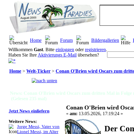
Home
Forum
Bildergallerien
Willkommen
Gast
. Bitte
einloggen
oder
registrieren
.
Haben Sie Ihre
Aktivierungs E-Mail
übersehen?
Home
>
Welt-Ticker
>
Conan O'Brien wird Oscars zum dritt
Seiten:
[
1
]
News: Conan O'Brien wird Oscars zum dritten Mal in Folge
(Gelesen 235 mal)
Conan O'Brien wird Oscar
Jetzt News einliefern
«
am:
13.05.2026, 17:19:24 »
Weitere News:
Der Com
Jorge Messi, Vater von
Lionel Messi, im Alter