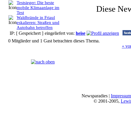
Testsieger: Die beste
Diese Ne
mobile Klimaanlage im
Test
Waldbrände in Friaul
eskalieren: Straßen und
Autobahn betroffen
IP: [ Gespeichert ]
eingeliefert von:
heise
0 Mitglieder und 1 Gast betrachten dieses Thema.
« vo
Seiten:
[
1
]
Newsparadies |
Impressum
© 2001-2005,
Lewi