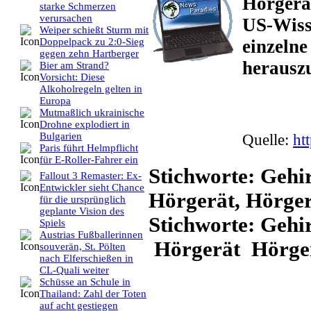
Hörgerä
starke Schmerzen
verursachen
US-Wiss
Weiper schießt Sturm mit
einzeln
Doppelpack zu 2:0-Sieg
gegen zehn Hartberger
herauszu
Bier am Strand?
Vorsicht: Diese
Alkoholregeln gelten in
Europa
Mutmaßlich ukrainische
Drohne explodiert in
Quelle:
ht
Bulgarien
Paris führt Helmpflicht
für E-Roller-Fahrer ein
Stichworte: Gehir
Fallout 3 Remaster: Ex-
Entwickler sieht Chance
Hörgerät, Hörger
für die ursprünglich
geplante Vision des
Stichworte: Gehi
Spiels
Austrias Fußballerinnen
Hörgerät Hörger
souverän, St. Pölten
nach Elferschießen in
CL-Quali weiter
Schüsse an Schule in
Thailand: Zahl der Toten
auf acht gestiegen