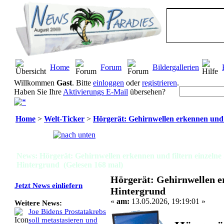
Home
Forum
Bildergallerien
Willkommen
Gast
. Bitte
einloggen
oder
registrieren
.
Haben Sie Ihre
Aktivierungs E-Mail
übersehen?
Home
>
Welt-Ticker
>
Hörgerät: Gehirnwellen erkennen und 
Seiten:
[
1
]
News: Hörgerät: Gehirnwellen erkennen und filtern einzeln
Hintergrund (Gelesen 168 mal)
Hörgerät: Gehirnwellen e
Jetzt News einliefern
Hintergrund
«
am:
13.05.2026, 19:19:01 »
Weitere News:
Joe Bidens Prostatakrebs
soll metastasieren und