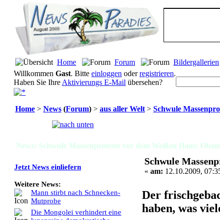
Home
Forum
Bildergallerien
Willkommen
Gast
. Bitte
einloggen
oder
registrieren
.
Haben Sie Ihre
Aktivierungs E-Mail
übersehen?
Home
>
News
(
Forum
)
>
aus aller Welt
>
Schwule Massenpro
Seiten:
[
1
]
News: Schwule Massenproteste vor dem Weißen Haus: Obam
Schwule Massenp
Jetzt News einliefern
«
am:
12.10.2009, 07:3
Weitere News:
Der frischgeba
Mann stirbt nach Schnecken-
Mutprobe
haben, was viel
Die Mongolei verhindert eine