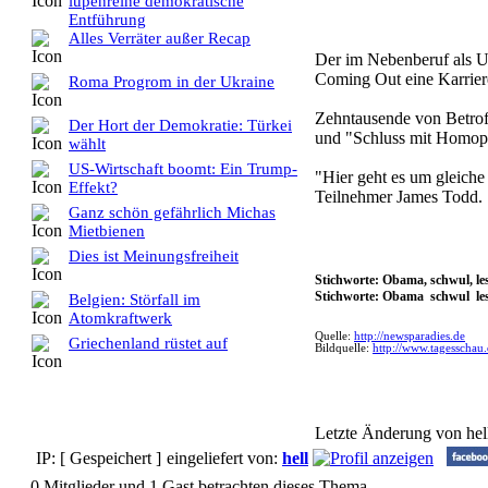
lupenreine demokratische
Entführung
Alles Verräter außer Recap
Der im Nebenberuf als US
Coming Out eine Karrier
Roma Progrom in der Ukraine
Zehntausende von Betrof
Der Hort der Demokratie: Türkei
und "Schluss mit Homoph
wählt
US-Wirtschaft boomt: Ein Trump-
"Hier geht es um gleiche
Effekt?
Teilnehmer James Todd.
Ganz schön gefährlich Michas
Mietbienen
Dies ist Meinungsfreiheit
Stichworte: Obama, schwul, les
Stichworte: Obama schwul les
Belgien: Störfall im
Atomkraftwerk
Quelle:
http://newsparadies.de
Griechenland rüstet auf
Bildquelle:
http://www.tagesschau
Letzte Änderung von hel
IP: [ Gespeichert ]
eingeliefert von:
hell
0 Mitglieder und 1 Gast betrachten dieses Thema.