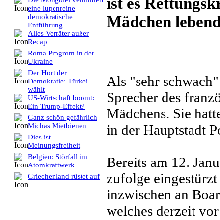
ist es Rettungsk
Die Mongolei verhindert
eine lupenreine
Mädchen lebend
demokratische
Entführung
Alles Verräter außer
Recap
Roma Progrom in der
Ukraine
Der Hort der
Als "sehr schwach" 
Demokratie: Türkei
wählt
Sprecher des franz
US-Wirtschaft boomt:
Ein Trump-Effekt?
Mädchens. Sie hatt
Ganz schön gefährlich
in der Hauptstadt P
Michas Mietbienen
Dies ist
Meinungsfreiheit
Belgien: Störfall im
Bereits am 12. Janu
Atomkraftwerk
zufolge eingestürzt
Griechenland rüstet auf
inzwischen an Board
welches derzeit vor 