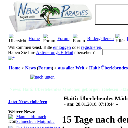
Home
Forum
Bildergallerien
Willkommen
Gast
. Bitte
einloggen
oder
registrieren
.
Haben Sie Ihre
Aktivierungs E-Mail
übersehen?
Home
>
News
(
Forum
)
>
aus aller Welt
>
Haiti: Überlebende
Seiten:
[
1
]
News: Haiti: Überlebendes Mädchen geborgen (Gelesen 5322
Haiti: Überlebendes Mäd
Jetzt News einliefern
«
am:
28.01.2010, 07:18:44 »
Weitere News:
15 Tage nach de
Mann stirbt nach
Schnecken-Mutprobe