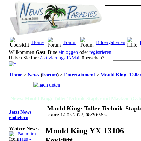
Home
Forum
Bildergallerien
Willkommen
Gast
. Bitte
einloggen
oder
registrieren
.
Haben Sie Ihre
Aktivierungs E-Mail
übersehen?
Home
>
News
(
Forum
)
>
Entertainment
>
Mould King: Tolle
Seiten:
[
1
]
News: Mould King: Toller Technik-Stapler mit Macken (Gel
Mould King: Toller Technik-Stap
Jetzt News
«
am:
14.03.2022, 08:20:56 »
einliefern
Mould King YX 13106
Weitere News:
Baum im
Forklift
Haus -