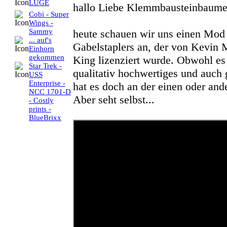
LÜGE
hallo Liebe Klemmbausteinbaumei
Cobi - Super
Wings -
heute schauen wir uns einen Mod
Sammy
... auf's
Gabelstaplers an, der von Kevin
Einhorn
gekommen
King lizenziert wurde. Obwohl es
Star Trek -
qualitativ hochwertiges und auch 
USS
Enterprise -
hat es doch an der einen oder and
NCC 1701-D
Aber seht selbst...
- Costly
prints -
BlueBrixx