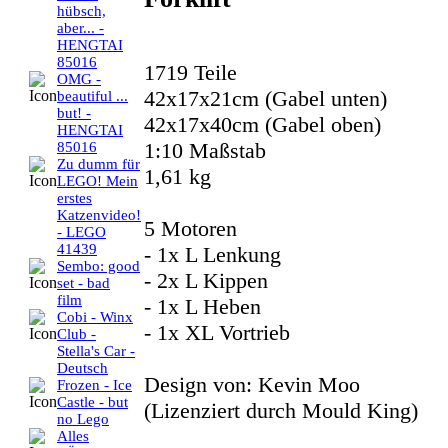
hübsch,
aber... -
HENGTAI
85016
1719 Teile
OMG -
42x17x21cm (Gabel unten)
beautiful ...
but! -
42x17x40cm (Gabel oben)
HENGTAI
1:10 Maßstab
85016
Zu dumm für
1,61 kg
LEGO! Mein
erstes
Katzenvideo!
5 Motoren
- LEGO
41439
- 1x L Lenkung
Sembo: good
- 2x L Kippen
set - bad
film
- 1x L Heben
Cobi - Winx
- 1x XL Vortrieb
Club -
Stella's Car -
Deutsch
Design von: Kevin Moo
Frozen - Ice
Castle - but
(Lizenziert durch Mould King)
no Lego
Alles