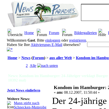
Home
Forum
Bildergallerien
Willkommen
Gast
. Bitte
einloggen
oder
registrieren
.
Haben Sie Ihre
Aktivierungs E-Mail
übersehen?
Home
>
News
(
Forum
)
>
aus aller Welt
>
Kondom im Hamburg
Seiten:
[
1
]
2
Alle
News: Kondom im Hamburger: 24-Jähriger verklagt Burger 
10392 mal)
Kondom im Hamburger: 24
Jetzt News einliefern
«
am:
08.12.2007, 11:50:44 »
Der 24-jährige
Weitere News:
Mann stirbt nach
Schnecken-Mutprobe