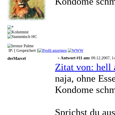
Kondome schme
IP: [ Gespeichert ]
«
Antwort #11 am:
09.12.2007, 14
derMarcel
Zitat von: hel
naja, ohne Esse
Kondome schme
Sprichst du aus