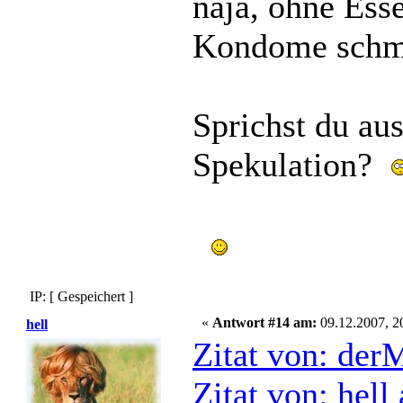
naja, ohne Esse
Kondome schme
Sprichst du aus
Spekulation?
IP: [ Gespeichert ]
«
Antwort #14 am:
09.12.2007, 2
hell
Zitat von: der
Zitat von: hel