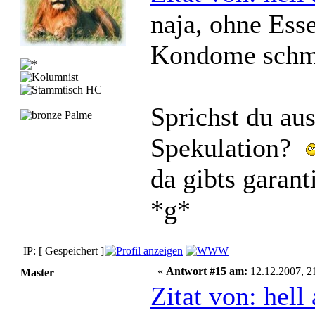
naja, ohne Esse
Kondome schme
Sprichst du aus
Spekulation?
da gibts garant
*g*
IP: [ Gespeichert ]
«
Antwort #15 am:
12.12.2007, 2
Master
Zitat von: hel