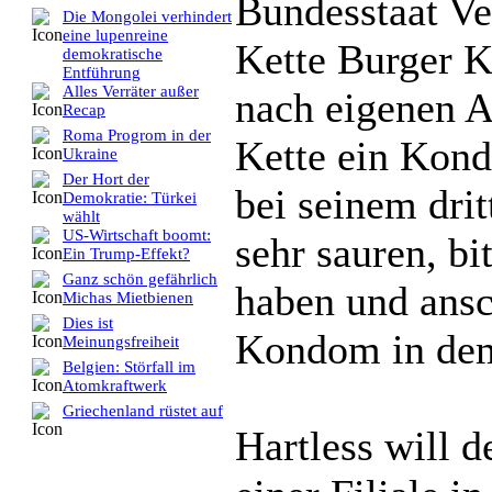
Bundesstaat Ve
Die Mongolei verhindert
eine lupenreine
Kette Burger K
demokratische
Entführung
Alles Verräter außer
nach eigenen A
Recap
Roma Progrom in der
Kette ein Kond
Ukraine
Der Hort der
bei seinem drit
Demokratie: Türkei
wählt
US-Wirtschaft boomt:
sehr sauren, b
Ein Trump-Effekt?
Ganz schön gefährlich
haben und ansc
Michas Mietbienen
Dies ist
Kondom in dem
Meinungsfreiheit
Belgien: Störfall im
Atomkraftwerk
Griechenland rüstet auf
Hartless will 