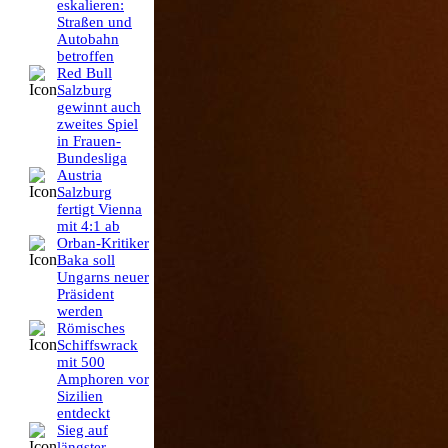
eskalieren:
Straßen und
Autobahn
betroffen
Red Bull
Salzburg
gewinnt auch
zweites Spiel
in Frauen-
Bundesliga
Austria
Salzburg
fertigt Vienna
mit 4:1 ab
Orban-Kritiker
Baka soll
Ungarns neuer
Präsident
werden
Römisches
Schiffswrack
mit 500
Amphoren vor
Sizilien
entdeckt
Sieg auf
längster