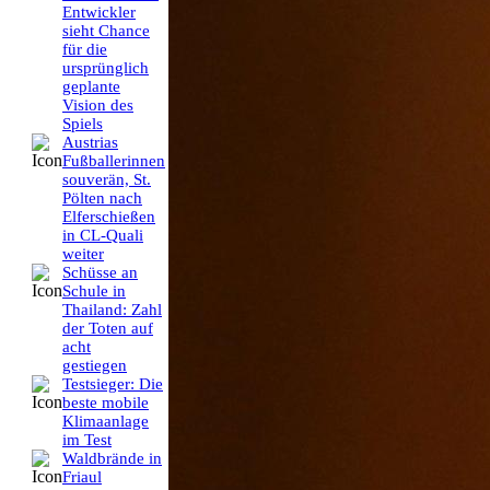
Entwickler
sieht Chance
für die
ursprünglich
geplante
Vision des
Spiels
Austrias
Fußballerinnen
souverän, St.
Pölten nach
Elferschießen
in CL-Quali
weiter
Schüsse an
Schule in
Thailand: Zahl
der Toten auf
acht
gestiegen
Testsieger: Die
beste mobile
Klimaanlage
im Test
Waldbrände in
Friaul