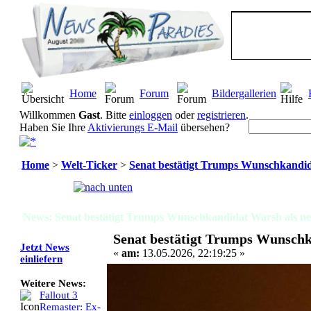
Home
Forum
Bildergallerien
Willkommen
Gast
. Bitte
einloggen
oder
registrieren
.
Haben Sie Ihre
Aktivierungs E-Mail
übersehen?
Home
>
Welt-Ticker
>
Senat bestätigt Trumps Wunschkandid
Seiten:
[
1
]
News: Senat bestätigt Trumps Wunschkandidat Warsh als ne
Senat bestätigt Trumps Wunschk
Jetzt News
«
am:
13.05.2026, 22:19:25 »
einliefern
Weitere News:
Fallout 3
Remaster: Ex-