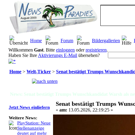
Home
Forum
Bildergallerien
Willkommen
Gast
. Bitte
einloggen
oder
registrieren
.
Haben Sie Ihre
Aktivierungs E-Mail
übersehen?
Home
>
Welt-Ticker
>
Senat bestätigt Trumps Wunschkandid
Seiten:
[
1
]
News: Senat bestätigt Trumps Wunschkandidat Warsh als ne
Senat bestätigt Trumps Wuns
Jetzt News einliefern
«
am:
13.05.2026, 22:19:25 »
Weitere News:
PlayStation: Neue
Stellenanzeige
deutet auf mehr