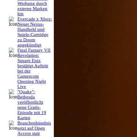
Werbung durch
externe Marken
hin
Evercade x Xbox:
Neuer Nexus-
Handheld und
Spiele-Cartridge
zu Doom
angekündigt
Final Fantasy VII
Revelation:
Square Enix
bestätigt Auftritt
bei der
Gamescom
Opening Night
Live
"Quake":
Bethesda
veröffentlicht
neue Gratis-
Episode mit 19
Karten
Branchenbündnis
setzt auf Open
Access statt