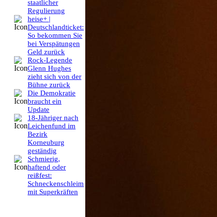
staatlicher
Regulierung
heise+ |
Deutschlandticket:
So bekommen Sie
bei Verspätungen
Geld zurück
Rock-Legende
Glenn Hughes
zieht sich von der
Bühne zurück
Die Demokratie
braucht ein
Update
18-Jähriger nach
Leichenfund im
Bezirk
Korneuburg
geständig
Schmierig,
haftend oder
reißfest:
Schneckenschleim
mit Superkräften