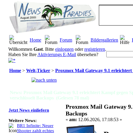
Home
Forum
Bildergallerien
Willkommen
Gast
. Bitte
einloggen
oder
registrieren
.
Haben Sie Ihre
Aktivierungs E-Mail
übersehen?
Home
>
Welt-Ticker
>
Proxmox Mail Gateway 9.1 erleichter
Seiten:
[
1
]
News: Proxmox Mail Gateway 9.1 erleichtert Kampf gegen 
verschlüsselt Backups (Gelesen 78 mal)
Proxmox Mail Gateway 9.1
Jetzt News einliefern
Backups
«
am:
12.06.2026, 17:18:53 »
Weitere News:
BR1 Infinite: Neuer
Shooter zahlt echtes