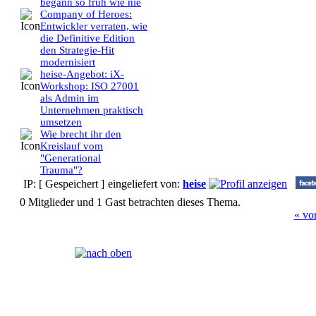
begann so früh wie nie
Company of Heroes:
Entwickler verraten, wie
die Definitive Edition
den Strategie-Hit
modernisiert
heise-Angebot: iX-
Workshop: ISO 27001
als Admin im
Unternehmen praktisch
umsetzen
Wie brecht ihr den
Kreislauf vom
"Generational
Trauma"?
IP: [ Gespeichert ]
eingeliefert von:
heise
0 Mitglieder und 1 Gast betrachten dieses Thema.
« vo
Seiten:
[
1
]