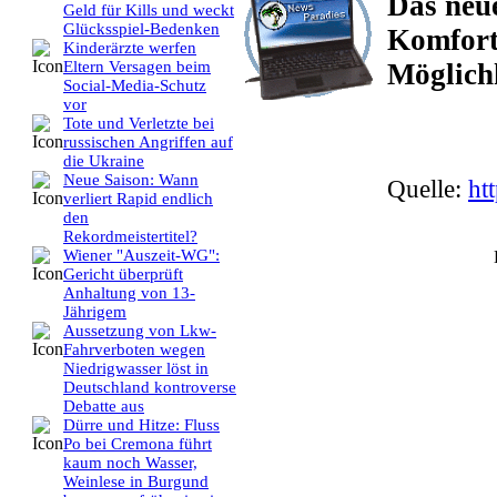
Das neu
Geld für Kills und weckt
Glücksspiel-Bedenken
Komfort
Kinderärzte werfen
Möglichk
Eltern Versagen beim
Social-Media-Schutz
vor
Tote und Verletzte bei
russischen Angriffen auf
die Ukraine
Neue Saison: Wann
Quelle:
ht
verliert Rapid endlich
den
Rekordmeistertitel?
Wiener "Auszeit-WG":
Gericht überprüft
Anhaltung von 13-
Jährigem
Aussetzung von Lkw-
Fahrverboten wegen
Niedrigwasser löst in
Deutschland kontroverse
Debatte aus
Dürre und Hitze: Fluss
Po bei Cremona führt
kaum noch Wasser,
Weinlese in Burgund