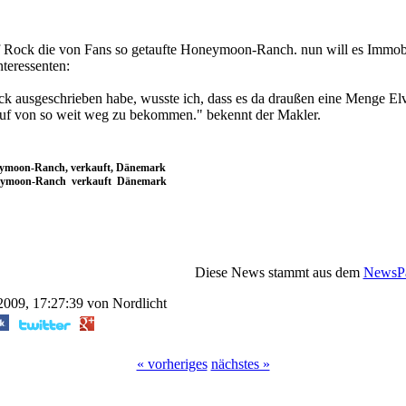
f Rock die von Fans so getaufte Honeymoon-Ranch. nun will es Immob
nteressenten:
k ausgeschrieben habe, wusste ich, dass es da draußen eine Menge Elvis
nruf von so weit weg zu bekommen." bekennt der Makler.
oneymoon-Ranch, verkauft, Dänemark
oneymoon-Ranch verkauft Dänemark
Diese News stammt aus dem
NewsPa
2009, 17:27:39 von Nordlicht
« vorheriges
nächstes »