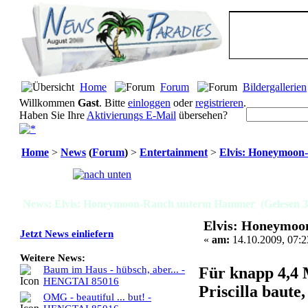
Home
Forum
Bildergallerien
Willkommen
Gast
. Bitte
einloggen
oder
registrieren
.
Haben Sie Ihre
Aktivierungs E-Mail
übersehen?
Home
>
News
(
Forum
)
>
Entertainment
>
Elvis: Honeymoo
Seiten:
[
1
]
News: Elvis: Honeymoon-Ranch unterm Hammer (Gelesen 3
Elvis: Honeymo
Jetzt News einliefern
«
am:
14.10.2009, 07:2
Weitere News:
Für knapp 4,4 M
Baum im Haus - hübsch, aber... -
HENGTAI 85016
Priscilla baute
OMG - beautiful ... but! -