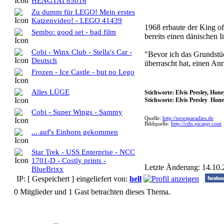
HENGTAI 85016
Zu dumm für LEGO! Mein erstes
Katzenvideo! - LEGO 41439
1968 erbaute der King o
Sembo: good set - bad film
bereits einen dänischen I
Cobi - Winx Club - Stella's Car -
"Bevor ich das Grundstüc
Deutsch
überrascht hat, einen A
Frozen - Ice Castle - but no Lego
Alles LÜGE
Stichworte: Elvis Presley, H
Stichworte: Elvis Presley H
Cobi - Super Wings - Sammy
Quelle:
http://newsparadies.de
Bildquelle:
http://cdn.picapp.com
... auf's Einhorn gekommen
Star Trek - USS Enterprise - NCC
1701-D - Costly prints -
Letzte Änderung: 14.10.
BlueBrixx
IP: [ Gespeichert ]
eingeliefert von:
hell
0 Mitglieder und 1 Gast betrachten dieses Thema.