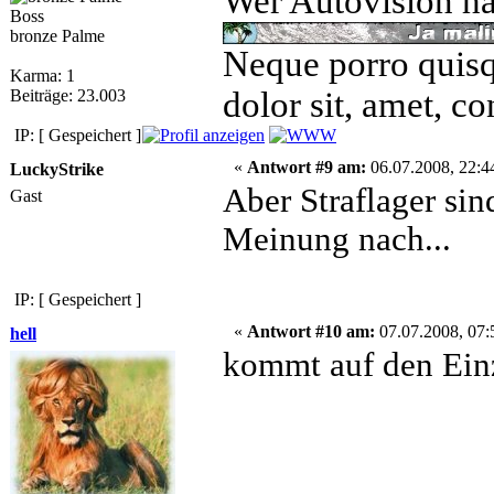
Wer Autovision hat
Boss
bronze Palme
Neque porro quisq
Karma: 1
dolor sit, amet, co
Beiträge: 23.003
IP: [ Gespeichert ]
«
Antwort #9 am:
06.07.2008, 22:4
LuckyStrike
Aber Straflager sin
Gast
Meinung nach...
IP: [ Gespeichert ]
«
Antwort #10 am:
07.07.2008, 07:
hell
kommt auf den Einz