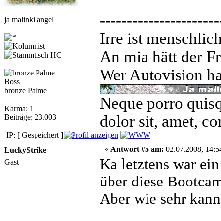
----------------------
ja malinki angel
Irre ist menschlic
An mia hätt der Fr
Wer Autovision hat
Boss
bronze Palme
Neque porro quisq
Karma: 1
dolor sit, amet, co
Beiträge: 23.003
IP: [ Gespeichert ]
«
Antwort #5 am:
02.07.2008, 14:5
LuckyStrike
Ka letztens war ei
Gast
über diese Bootcam
Aber wie sehr kann