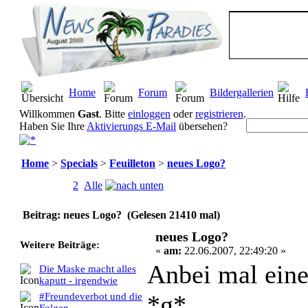
Home
Forum
Bildergallerien
Willkommen
Gast
. Bitte
einloggen
oder
registrieren
.
Haben Sie Ihre
Aktivierungs E-Mail
übersehen?
Home
>
Specials
>
Feuilleton
>
neues Logo?
Seiten:
[
1
]
2
Alle
Beitrag: neues Logo? (Gelesen 21410 mal)
neues Logo?
Weitere Beiträge:
«
am:
22.06.2007, 22:49:20 »
Anbei mal eine
Die Maske macht alles
kaputt - irgendwie
*g*
#Freundeverbot und die