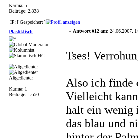
Karma: 5
Beiträge: 2.838
IP: [ Gespeichert ]
«
Antwort #12 am:
24.06.2007, 1
Plastikfisch
Tses! Verrohun
Altgedienter
Also ich finde
Karma: 1
Vielleicht kan
Beiträge: 1.650
halt ein wenig 
das blau und n
hinter der Palm