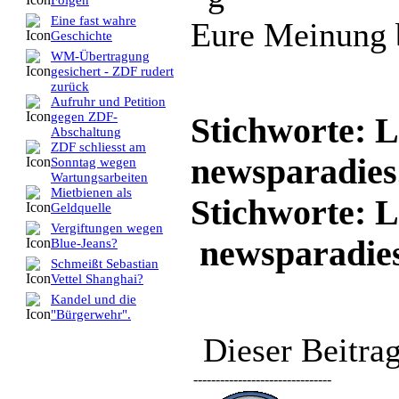
Folgen
Eine fast wahre
Eure Meinung b
Geschichte
WM-Übertragung
gesichert - ZDF rudert
zurück
Aufruhr und Petition
gegen ZDF-
Stichworte: 
Abschaltung
ZDF schliesst am
newsparadies
Sonntag wegen
Wartungsarbeiten
Mietbienen als
Stichworte: 
Geldquelle
Vergiftungen wegen
newsparadies
Blue-Jeans?
Schmeißt Sebastian
Vettel Shanghai?
Kandel und die
"Bürgerwehr".
Dieser Beitr
-------------------------------