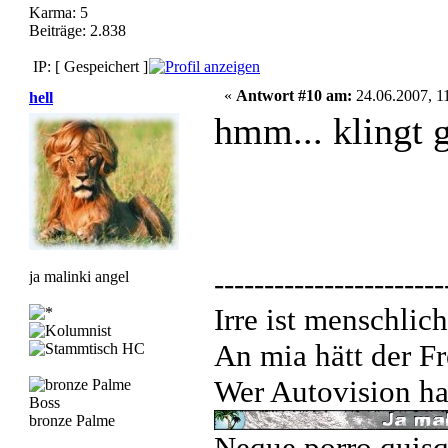
Karma: 5
Beiträge: 2.838
IP: [ Gespeichert ]
«
Antwort #10 am:
24.06.2007, 1
hell
hmm... klingt 
-----------------------
ja malinki angel
Irre ist menschlich
An mia hätt der Fr
Wer Autovision hat
Boss
bronze Palme
Neque porro quisq