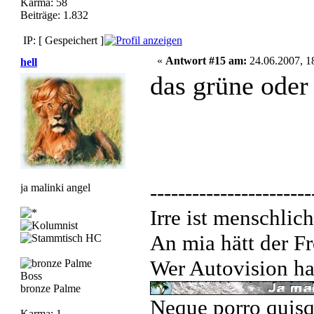
Karma: 58
Beiträge: 1.832
IP: [ Gespeichert ]
«
Antwort #15 am:
24.06.2007, 1
hell
das grüne oder
-----------------------
ja malinki angel
Irre ist menschlich
An mia hätt der Fr
Wer Autovision hat
Boss
bronze Palme
Neque porro quisq
Karma: 1