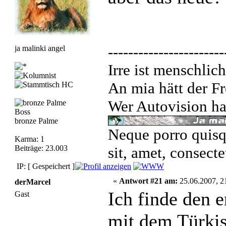
-----------------------
ja malinki angel
Irre ist menschlich
An mia hätt der Fr
Wer Autovision hat
Boss
bronze Palme
Neque porro quisq
Karma: 1
Beiträge: 23.003
sit, amet, consecte
IP: [ Gespeichert ]
«
Antwort #21 am:
25.06.2007, 2
derMarcel
Ich finde den 
Gast
mit dem Türkis