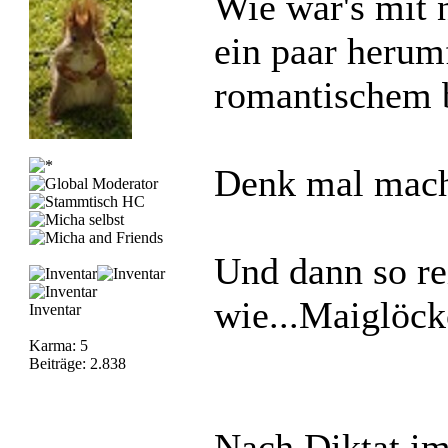
Wie wär's mit
ein paar herum
romantischem b
Denk mal mach
Und dann so re
wie...Maiglöck
Inventar
Karma: 5
Beiträge: 2.838
Nach Diktat im