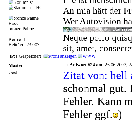
An mia hätt der Fr
Wer Autovision hat
Boss
bronze Palme
Neque porro quisq
Karma: 1
Beiträge: 23.003
sit, amet, consecte
IP: [ Gespeichert ]
«
Antwort #24 am:
26.06.2007, 2
Master
Zitat von: hel
Gast
schonmal gut.
Fehler. Kann m
Fehler ggf.
)