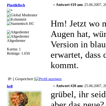
«
Antwort #19 am:
25.06.2007, 2
Plastikfisch
Hm! Jetzt wo m
Augen hat, wür
Altgedienter
Version in bla
Karma: 1
erwartet, dass 
Beiträge: 1.650
kommt.
IP: [ Gespeichert ]
«
Antwort #20 am:
25.06.2007, 2
hell
grübel, ihr sei
aber das neue?