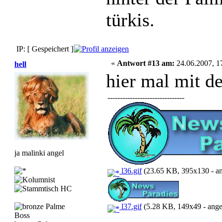
türkis.
IP: [ Gespeichert ]
«
Antwort #13 am:
24.06.2007, 1
hell
hier mal mit d
-------------------------------
ja malinki angel
l36.gif
(23.65 KB, 395x130 - an
l37.gif
(5.28 KB, 149x49 - ange
Boss