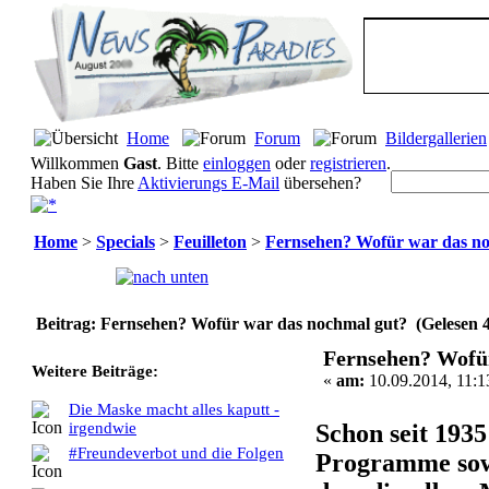
Home
Forum
Bildergallerien
Willkommen
Gast
. Bitte
einloggen
oder
registrieren
.
Haben Sie Ihre
Aktivierungs E-Mail
übersehen?
Home
>
Specials
>
Feuilleton
>
Fernsehen? Wofür war das n
Seiten:
[
1
]
Beitrag: Fernsehen? Wofür war das nochmal gut? (Gelesen 
Fernsehen? Wofü
Weitere Beiträge:
«
am:
10.09.2014, 11:1
Die Maske macht alles kaputt -
Schon seit 1935
irgendwie
#Freundeverbot und die Folgen
Programme sowoh