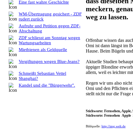
dass dieselben
Eine fast wahre Geschichte
meckern, genau 
WM-Übertragung gesichert - ZDF
weg zu lassen.
rudert zurück
Aufruhr und Petition gegen ZDF-
Abschaltung
ZDF schliesst am Sonntag wegen
Offenbar wissen das auch
Wartungsarbeiten
Omi ist dann längst im B
Mietbienen als Geldquelle
Hause. Beim Bügeln und 
Aktuelle Studien behaupte
Vergiftungen wegen Blue-Jeans?
üppiger Blondine erworbe
allem, weil es leichter m
Schmeißt Sebastian Vettel
Shanghai?
Regen wir uns also nicht
Kandel und die "Bürgerwehr".
Omi und den Pflichten ei
stellt nicht nur die Fra
Stichworte: Fernsehen, Apple,
Stichworte: Fernsehen Apple
Bildquelle:
http://img.welt.de