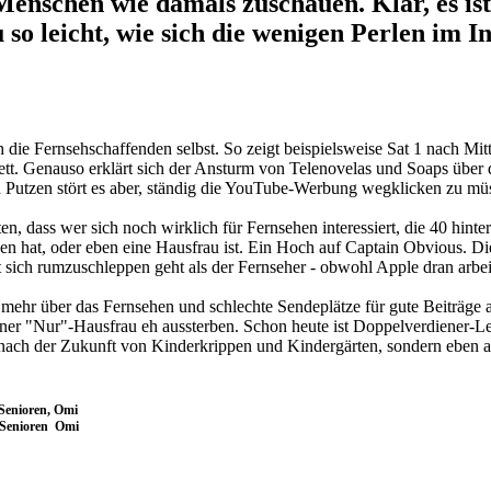
 Menschen wie damals zuschauen. Klar, es i
so leicht, wie sich die wenigen Perlen im I
 die Fernsehschaffenden selbst. So zeigt beispielsweise Sat 1 nach Mi
ett. Genauso erklärt sich der Ansturm von Telenovelas und Soaps übe
Putzen stört es aber, ständig die YouTube-Werbung wegklicken zu müss
n, dass wer sich noch wirklich für Fernsehen interessiert, die 40 hinte
n hat, oder eben eine Hausfrau ist. Ein Hoch auf Captain Obvious. Di
it sich rumzuschleppen geht als der Fernseher - obwohl Apple dran arbeit
 mehr über das Fernsehen und schlechte Sendeplätze für gute Beiträge a
ner "Nur"-Hausfrau eh aussterben. Schon heute ist Doppelverdiener-Leb
ge nach der Zukunft von Kinderkrippen und Kindergärten, sondern eben
 Senioren, Omi
 Senioren Omi