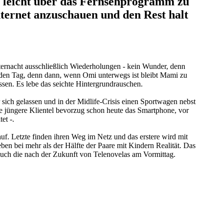
st leicht über das Fernsehprogramm zu
nternet anzuschauen und den Rest halt
tternacht ausschließlich Wiederholungen - kein Wunder, denn
r den Tag, denn dann, wenn Omi unterwegs ist bleibt Mami zu
en. Es lebe das seichte Hintergrundrauschen.
r sich gelassen und in der Midlife-Crisis einen Sportwagen nebst
e jüngere Klientel bevorzug schon heute das Smartphone, vor
et -.
uf. Letzte finden ihren Weg im Netz und das erstere wird mit
en bei mehr als der Hälfte der Paare mit Kindern Realität. Das
 auch die nach der Zukunft von Telenovelas am Vormittag.