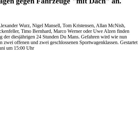
agen gegen Fahrzeuge "mit Dach" an.
Alexander Wurz, Nigel Mansell, Tom Kristensen, Allan McNish,
ckenfeller, Timo Bernhard, Marco Werner oder Uwe Alzen finden
lung der diesjährigen 24 Stunden Du Mans. Gefahren wird wie nun
in zwei offenen und zwei geschlossenen Sportwagenklassen. Gestartet
uni um 15:00 Uhr