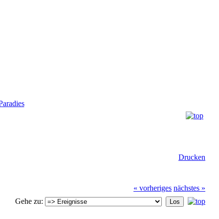
aradies
Drucken
« vorheriges
nächstes »
Gehe zu: