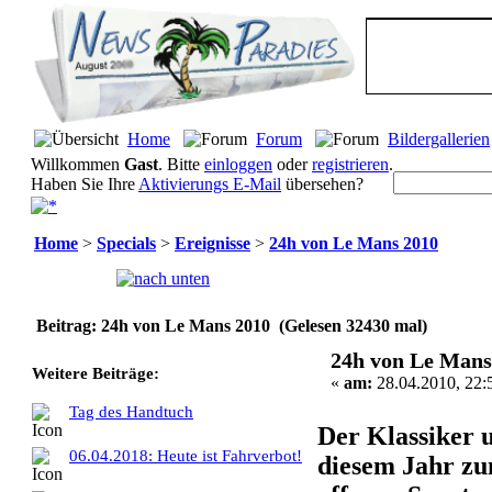
Home
Forum
Bildergallerien
Willkommen
Gast
. Bitte
einloggen
oder
registrieren
.
Haben Sie Ihre
Aktivierungs E-Mail
übersehen?
Home
>
Specials
>
Ereignisse
>
24h von Le Mans 2010
Seiten:
[
1
]
Beitrag: 24h von Le Mans 2010 (Gelesen 32430 mal)
24h von Le Mans
Weitere Beiträge:
«
am:
28.04.2010, 22:
Tag des Handtuch
Der Klassiker 
06.04.2018: Heute ist Fahrverbot!
diesem Jahr zu