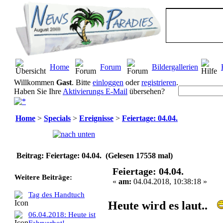
Home
Forum
Bildergallerien
Willkommen
Gast
. Bitte
einloggen
oder
registrieren
.
Haben Sie Ihre
Aktivierungs E-Mail
übersehen?
Home
>
Specials
>
Ereignisse
>
Feiertage: 04.04.
Seiten:
[
1
]
Beitrag: Feiertage: 04.04. (Gelesen 17558 mal)
Feiertage: 04.04.
Weitere Beiträge:
«
am:
04.04.2018, 10:38:18 »
Tag des Handtuch
Heute wird es laut..
06.04.2018: Heute ist