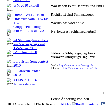
Fahrverbot!
WM 2010 aktuell
Was haben Peter Behrens und Phil C
Richtig ist sind Schlagzeuger.
Fußball-WM 2010 in
Südafrika vom 11.6. bis
Warum das wichtig ist?
11.7. -
Gruppeneinteilung
24h von Le Mans 2010
Na, heute ist Schlagzeugertag!
24 Stunden grüne Hölle
am Nürburgring - mit
TV-Zeiten 2010
m'era luna 2010
Stichworte: Schlagzeuger, Tag, Event
Stichworte: Schlagzeuger Tag Event
Eurovision Songcontest
2010
Quelle:
http://www.kuriose-feiertage.de
Bildquelle:
http://www.kuriose-feiertage.de
F1 Jahreskalender
2010
ALMS 2010: Der
Jahreskalender
D
Letzte Änderung von hell
IP: [ Gespeichert ]
Ein Beitrag von:
Micha