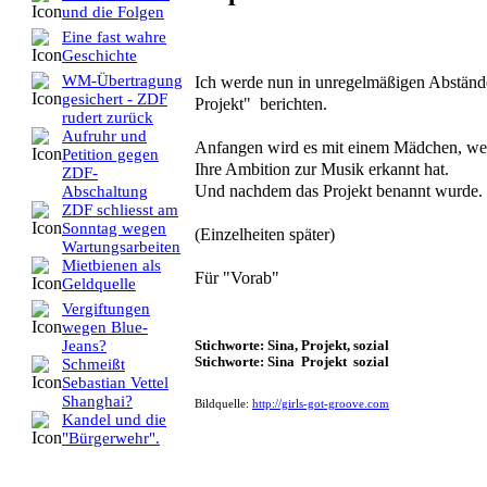
und die Folgen
Eine fast wahre
Geschichte
Ich werde nun in unregelmäßigen Abständ
WM-Übertragung
gesichert - ZDF
Projekt" berichten.
rudert zurück
Aufruhr und
Anfangen wird es mit einem Mädchen, welc
Petition gegen
Ihre Ambition zur Musik erkannt hat.
ZDF-
Und nachdem das Projekt benannt wurde.
Abschaltung
ZDF schliesst am
Sonntag wegen
(Einzelheiten später)
Wartungsarbeiten
Mietbienen als
Für "Vorab"
Geldquelle
Vergiftungen
wegen Blue-
Jeans?
Stichworte: Sina, Projekt, sozial
Stichworte: Sina Projekt sozial
Schmeißt
Sebastian Vettel
Shanghai?
Bildquelle:
http://girls-got-groove.com
Kandel und die
"Bürgerwehr".