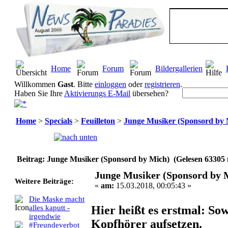
Home
Forum
Bildergallerien
Willkommen
Gast
. Bitte
einloggen
oder
registrieren
.
Haben Sie Ihre
Aktivierungs E-Mail
übersehen?
Home
>
Specials
>
Feuilleton
>
Junge Musiker (Sponsord by 
Seiten:
[
1
]
Beitrag: Junge Musiker (Sponsord by Mich) (Gelesen 63305 
Junge Musiker (Sponsord by 
Weitere Beiträge:
«
am:
15.03.2018, 00:05:43 »
Die Maske macht
Hier heißt es erstmal: So
alles kaputt -
irgendwie
Kopfhörer aufsetzen.
#Freundeverbot