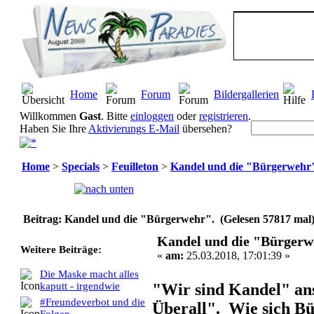
Home
Forum
Bildergallerien
Willkommen
Gast
. Bitte
einloggen
oder
registrieren
.
Haben Sie Ihre
Aktivierungs E-Mail
übersehen?
Home
>
Specials
>
Feuilleton
>
Kandel und die "Bürgerwehr
Seiten:
[
1
]
Beitrag: Kandel und die "Bürgerwehr". (Gelesen 57817 mal
Kandel und die "Bürgerw
Weitere Beiträge:
«
am:
25.03.2018, 17:01:39 »
Die Maske macht alles
"Wir sind Kandel" ans
kaputt - irgendwie
#Freundeverbot und die
Überall". Wie sich B