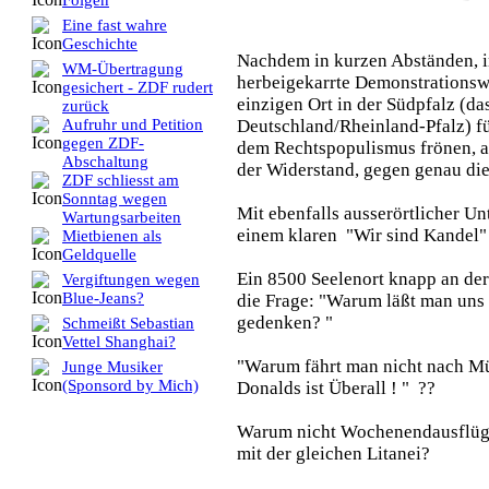
Folgen
Eine fast wahre
Geschichte
Nachdem in kurzen Abständen, i
WM-Übertragung
herbeigekarrte Demonstrationsw
gesichert - ZDF rudert
einzigen Ort in der Südpfalz (das
zurück
Deutschland/Rheinland-Pfalz) fü
Aufruhr und Petition
gegen ZDF-
dem Rechtspopulismus frönen, a
Abschaltung
der Widerstand, gegen genau die
ZDF schliesst am
Sonntag wegen
Mit ebenfalls ausserörtlicher Un
Wartungsarbeiten
einem klaren "Wir sind Kandel"
Mietbienen als
Geldquelle
Ein 8500 Seelenort knapp an de
Vergiftungen wegen
Blue-Jeans?
die Frage: "Warum läßt man uns 
gedenken? "
Schmeißt Sebastian
Vettel Shanghai?
"Warum fährt man nicht nach M
Junge Musiker
(Sponsord by Mich)
Donalds ist Überall ! " ??
Warum nicht Wochenendausflüg
mit der gleichen Litanei?