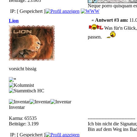
Beiträge: 23.003
Neque porro quisquam est,
IP: [ Gespeichert ]
«
Antwort #3 am:
11.0
Lion
Was für'n Glück,
passen.
vorsicht bissig
Inventar
Karma: 65535
-------------------------------
Beiträge: 3.199
Ich bin nicht die Signatur,
Bin auf dem Weg ins Bade
IP: [ Gespeichert ]