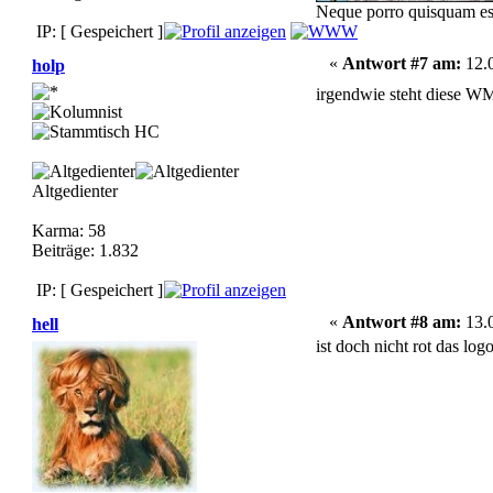
Neque porro quisquam est,
IP: [ Gespeichert ]
«
Antwort #7 am:
12.0
holp
irgendwie steht diese W
Altgedienter
Karma: 58
Beiträge: 1.832
IP: [ Gespeichert ]
«
Antwort #8 am:
13.0
hell
ist doch nicht rot das log