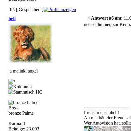
IP: [ Gespeichert ]
«
Antwort #6 am:
11.0
hell
nee schlimmer, zur Kenn
ja malinki angel
-------------------------------
Boss
Irre ist menschlich!
bronze Palme
An mia hätt der Freud sei
Wer Autovision hat, soll
Karma: 1
Beiträge: 23.003