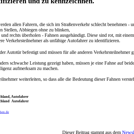
ifizieren und zu kennzeichnen.
erden allen Fahrern, die sich im Straßenverkehr schlecht benehmen - u
n Stellen, Abbiegen ohne zu blinken,
und rechts überholen - Fahnen ausgehändigt. Diese sind rot, mit einem
re Verkehrsteilnehmer als unfähige Autofahrer zu identifizieren.
r Autotür befestigt und müssen für alle anderen Verkehrsteilnehmer gu
nders schwache Leistung gezeigt haben, müssen je eine Fahne auf beide
elligenz aufmerksam zu machen.
eilnehmer weiterleiten, so dass alle die Bedeutung dieser Fahnen verste
chland, Autofahrer
hland Autofahrer
eben.de
Dieser Beitrag stammt aus dem
NewsP