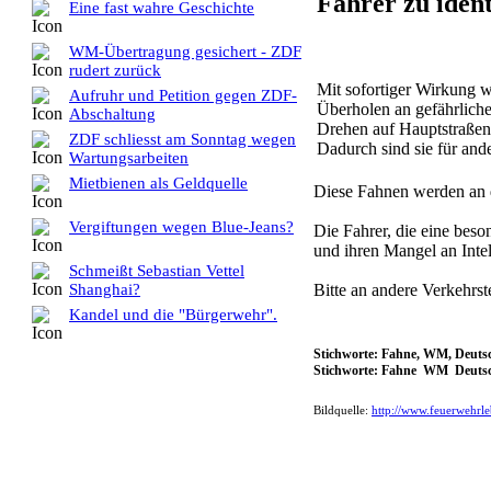
Fahrer zu ident
Eine fast wahre Geschichte
WM-Übertragung gesichert - ZDF
rudert zurück
Mit sofortiger Wirkung w
Aufruhr und Petition gegen ZDF-
Überholen an gefährliche
Abschaltung
Drehen auf Hauptstraßen 
ZDF schliesst am Sonntag wegen
Dadurch sind sie für ande
Wartungsarbeiten
Mietbienen als Geldquelle
Diese Fahnen werden an de
Vergiftungen wegen Blue-Jeans?
Die Fahrer, die eine beso
und ihren Mangel an Int
Schmeißt Sebastian Vettel
Shanghai?
Bitte an andere Verkehrst
Kandel und die "Bürgerwehr".
Stichworte: Fahne, WM, Deuts
Stichworte: Fahne WM Deutsc
Bildquelle:
http://www.feuerwehrl