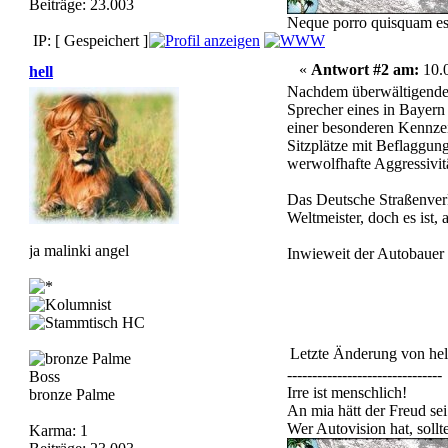
Beiträge: 23.003
Neque porro quisquam est,
IP: [ Gespeichert ]
«
Antwort #2 am:
10.0
hell
Nachdem überwältigenden 
Sprecher eines in Bayern
einer besonderen Kennze
Sitzplätze mit Beflaggung
werwolfhafte Aggressivit
Das Deutsche Straßenverk
Weltmeister, doch es ist,
ja malinki angel
Inwieweit der Autobauer s
Letzte Änderung von hel
-------------------------------
Boss
Irre ist menschlich!
bronze Palme
An mia hätt der Freud sei
Wer Autovision hat, soll
Karma: 1