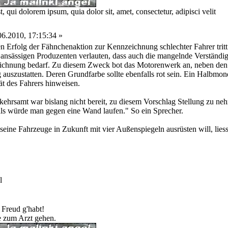
 qui dolorem ipsum, quia dolor sit, amet, consectetur, adipisci velit
6.2010, 17:15:34 »
Erfolg der Fähnchenaktion zur Kennzeichnung schlechter Fahrer tritt nu
 ansässigen Produzenten verlauten, dass auch die mangelnde Verständi
ichnung bedarf. Zu diesem Zweck bot das Motorenwerk an, neben den ü
 auszustatten. Deren Grundfarbe sollte ebenfalls rot sein. Ein Halbmon
ät des Fahrers hinweisen.
ehrsamt war bislang nicht bereit, zu diesem Vorschlag Stellung zu nehm
 als würde man gegen eine Wand laufen." So ein Sprecher.
eine Fahrzeuge in Zukunft mit vier Außenspiegeln ausrüsten will, liess
l
 Freud g'habt!
te zum Arzt gehen.