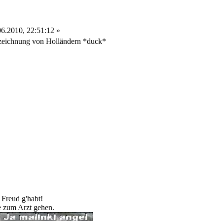
6.2010, 22:51:12 »
zeichnung von Holländern *duck*
 Freud g'habt!
te zum Arzt gehen.