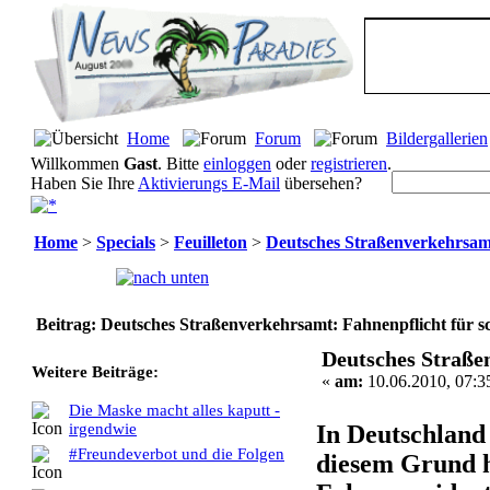
Home
Forum
Bildergallerien
Willkommen
Gast
. Bitte
einloggen
oder
registrieren
.
Haben Sie Ihre
Aktivierungs E-Mail
übersehen?
Home
>
Specials
>
Feuilleton
>
Deutsches Straßenverkehrsamt
Seiten:
[
1
]
Beitrag: Deutsches Straßenverkehrsamt: Fahnenpflicht für s
Deutsches Straße
Weitere Beiträge:
«
am:
10.06.2010, 07:3
Die Maske macht alles kaputt -
In Deutschland 
irgendwie
#Freundeverbot und die Folgen
diesem Grund h