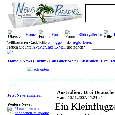
Home
Forum
Bildergallerien
Willkommen
Gast
. Bitte
einloggen
oder
registrieren
.
Haben Sie Ihre
Aktivierungs E-Mail
übersehen?
Home
>
News
(
Forum
)
>
aus aller Welt
>
Australien: Drei De
Seiten:
[
1
]
News: Australien: Drei Deutsche sterben bei Flugzeugabstur
mal)
Australien: Drei Deutsche
Jetzt News einliefern
«
am:
10.11.2007, 17:21:24 »
Ein Kleinflugz
Weitere News:
Mann stirbt nach
Schnecken-Mutprobe