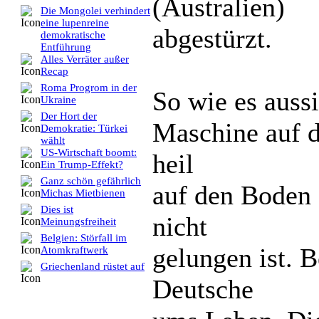
(Australien)
Die Mongolei verhindert
eine lupenreine
abgestürzt.
demokratische
Entführung
Alles Verräter außer
Recap
Roma Progrom in der
So wie es aussi
Ukraine
Der Hort der
Maschine auf 
Demokratie: Türkei
wählt
US-Wirtschaft boomt:
heil
Ein Trump-Effekt?
Ganz schön gefährlich
auf den Boden 
Michas Mietbienen
Dies ist
nicht
Meinungsfreiheit
Belgien: Störfall im
gelungen ist. 
Atomkraftwerk
Griechenland rüstet auf
Deutsche