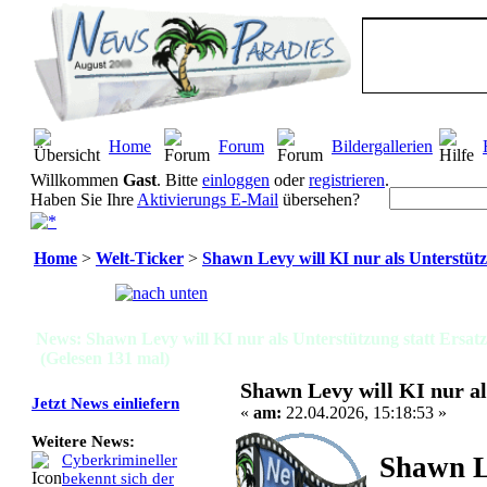
Home
Forum
Bildergallerien
Willkommen
Gast
. Bitte
einloggen
oder
registrieren
.
Haben Sie Ihre
Aktivierungs E-Mail
übersehen?
Home
>
Welt-Ticker
>
Shawn Levy will KI nur als Unterstützu
Seiten:
[
1
]
News: Shawn Levy will KI nur als Unterstützung statt Ersatz
(Gelesen 131 mal)
Shawn Levy will KI nur al
Jetzt News einliefern
«
am:
22.04.2026, 15:18:53 »
Weitere News:
Shawn L
Cyberkrimineller
bekennt sich der