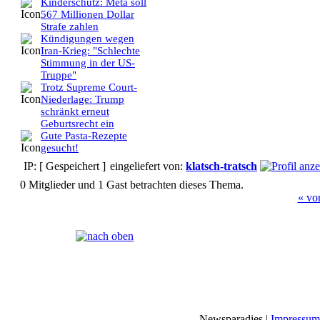
Kinderschutz: Meta soll
567 Millionen Dollar
Strafe zahlen
Kündigungen wegen
Iran-Krieg: "Schlechte
Stimmung in der US-
Truppe"
Trotz Supreme Court-
Niederlage: Trump
schränkt erneut
Geburtsrecht ein
Gute Pasta-Rezepte
gesucht!
IP: [ Gespeichert ]
eingeliefert von:
klatsch-tratsch
0 Mitglieder und 1 Gast betrachten dieses Thema.
« vo
Seiten:
[
1
]
Newsparadies |
Impressum