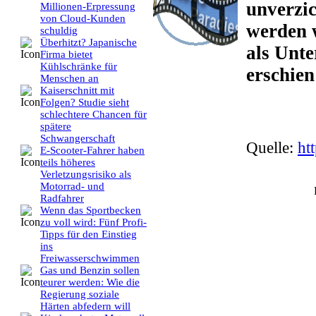
unverzi
Millionen-Erpressung
von Cloud-Kunden
werden 
schuldig
Überhitzt? Japanische
als Unte
Firma bietet
Kühlschränke für
erschien
Menschen an
Kaiserschnitt mit
Folgen? Studie sieht
schlechtere Chancen für
spätere
Schwangerschaft
Quelle:
ht
E-Scooter-Fahrer haben
teils höheres
Verletzungsrisiko als
Motorrad- und
Radfahrer
Wenn das Sportbecken
zu voll wird: Fünf Profi-
Tipps für den Einstieg
ins
Freiwasserschwimmen
Gas und Benzin sollen
teurer werden: Wie die
Regierung soziale
Härten abfedern will