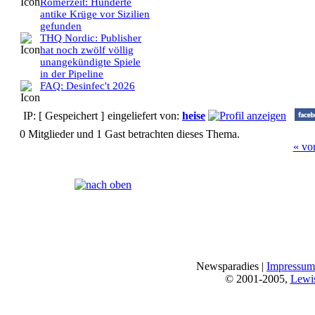
Römerzeit: Hunderte
antike Krüge vor Sizilien
gefunden
THQ Nordic: Publisher
hat noch zwölf völlig
unangekündigte Spiele
in der Pipeline
FAQ: Desinfec't 2026
IP: [ Gespeichert ]
eingeliefert von:
heise
0 Mitglieder und 1 Gast betrachten dieses Thema.
« vo
Seiten:
[
1
]
Newsparadies |
Impressum
© 2001-2005,
Lewi