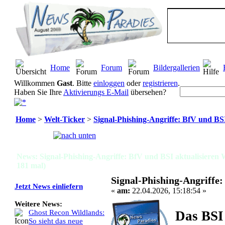
Home
Forum
Bildergallerien
Willkommen
Gast
. Bitte
einloggen
oder
registrieren
.
Haben Sie Ihre
Aktivierungs E-Mail
übersehen?
Home
>
Welt-Ticker
>
Signal-Phishing-Angriffe: BfV und BS
Seiten:
[
1
]
News: Signal-Phishing-Angriffe: BfV und BSI aktualisieren
181 mal)
Signal-Phishing-Angriffe
Jetzt News einliefern
«
am:
22.04.2026, 15:18:54 »
Weitere News:
Das BSI 
Ghost Recon Wildlands:
So sieht das neue