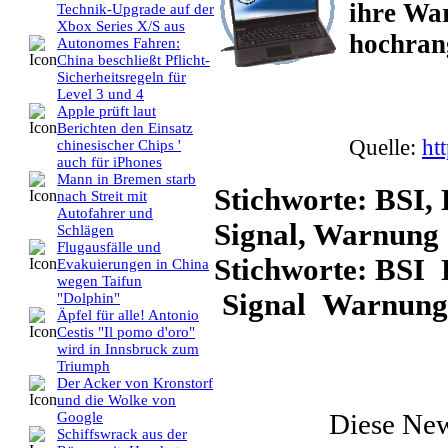
ihre Wa
Technik-Upgrade auf der
Xbox Series X/S aus
hochrang
Autonomes Fahren:
China beschließt Pflicht-
Sicherheitsregeln für
Level 3 und 4
Apple prüft laut
Berichten den Einsatz
Quelle:
ht
chinesischer Chips '
auch für iPhones
Mann in Bremen starb
Stichworte: BSI, 
nach Streit mit
Autofahrer und
Signal, Warnung
Schlägen
Flugausfälle und
Stichworte: BSI
Evakuierungen in China
wegen Taifun
Signal Warnung
"Dolphin"
Äpfel für alle! Antonio
Cestis "Il pomo d'oro"
wird in Innsbruck zum
Triumph
Der Acker von Kronstorf
und die Wolke von
Diese Ne
Google
Schiffswrack aus der