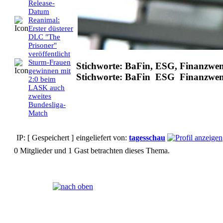
Release-
Datum
Reanimal:
Erster düsterer
DLC "The
Prisoner"
veröffentlicht
Sturm-Frauen
Stichworte: BaFin, ESG, Finanzwe
gewinnen mit
Stichworte: BaFin ESG Finanzwe
2:0 beim
LASK auch
zweites
Bundesliga-
Match
IP: [ Gespeichert ]
eingeliefert von:
tagesschau
0 Mitglieder und 1 Gast betrachten dieses Thema.
Seiten:
[
1
]