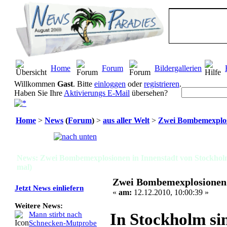
Home
Forum
Bildergallerien
Willkommen
Gast
. Bitte
einloggen
oder
registrieren
.
Haben Sie Ihre
Aktivierungs E-Mail
übersehen?
Home
>
News
(
Forum
)
>
aus aller Welt
>
Zwei Bombemexplosi
Seiten:
[
1
]
News: Zwei Bombemexplosionen in Innenstadt von Stockhol
mal)
Zwei Bombemexplosionen 
Jetzt News einliefern
«
am:
12.12.2010, 10:00:39 »
Weitere News:
In Stockholm s
Mann stirbt nach
Schnecken-Mutprobe