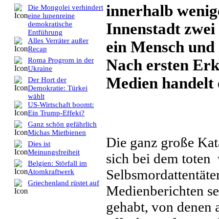
innerhalb wenig
Die Mongolei verhindert
eine lupenreine
Innenstadt zwei
demokratische
Entführung
Alles Verräter außer
ein Mensch und 
Recap
Nach ersten Er
Roma Progrom in der
Ukraine
Medien handelt 
Der Hort der
Demokratie: Türkei
wählt
US-Wirtschaft boomt:
Ein Trump-Effekt?
Ganz schön gefährlich
Michas Mietbienen
Die ganz große Kata
Dies ist
Meinungsfreiheit
sich bei dem toten
Belgien: Störfall im
Selbsmordattentäter 
Atomkraftwerk
Griechenland rüstet auf
Medienberichten s
gehabt, von denen a