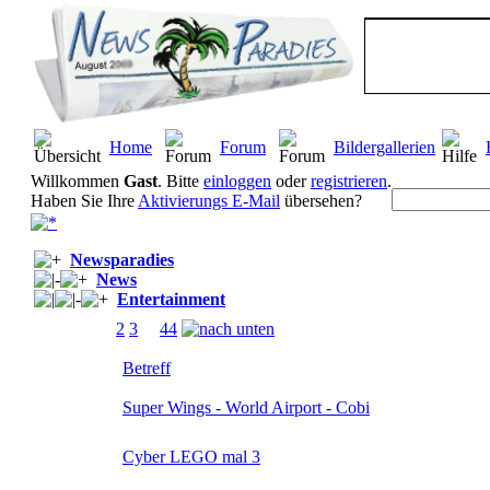
Home
Forum
Bildergallerien
Willkommen
Gast
. Bitte
einloggen
oder
registrieren
.
Haben Sie Ihre
Aktivierungs E-Mail
übersehen?
Newsparadies
News
Entertainment
Seiten:
[
1
]
2
3
...
44
Betreff
Super Wings - World Airport - Cobi
Cyber LEGO mal 3