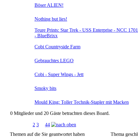
Böser ALIEN!
Nothing but lies!
Teure Prints: Star Trek - USS Enterprise - NCC 170
- BlueBrixx
Cobi Countryside Farm
Gebrauchtes LEGO
Cobi - Super Wings - Jett
Smoky bits
Mould King: Toller Technik-Stapler mit Macken
0 Mitglieder und 20 Gäste betrachten dieses Board.
Seiten:
[
1
]
2
3
...
44
Themen auf die Sie geantwortet haben
Thema geschl