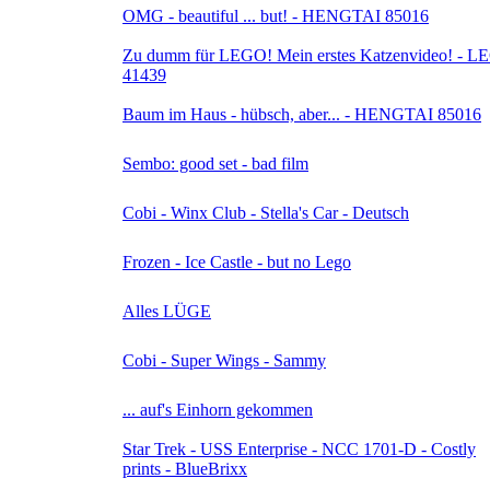
OMG - beautiful ... but! - HENGTAI 85016
Zu dumm für LEGO! Mein erstes Katzenvideo! - 
41439
Baum im Haus - hübsch, aber... - HENGTAI 85016
Sembo: good set - bad film
Cobi - Winx Club - Stella's Car - Deutsch
Frozen - Ice Castle - but no Lego
Alles LÜGE
Cobi - Super Wings - Sammy
... auf's Einhorn gekommen
Star Trek - USS Enterprise - NCC 1701-D - Costly
prints - BlueBrixx