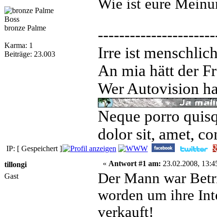
Wie ist eure Mein
Boss
bronze Palme
----------------------
Karma: 1
Irre ist menschlic
Beiträge: 23.003
An mia hätt der Fr
Wer Autovision hat
Neque porro quisq
dolor sit, amet, co
IP: [ Gespeichert ]
«
Antwort #1 am:
23.02.2008, 13:4
tillongi
Der Mann war Betri
Gast
worden um ihre Inte
verkauft!