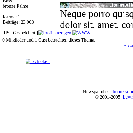
Boss
bronze Palme
Neque porro quisq
Karma: 1
dolor sit, amet, co
Beiträge: 23.003
IP: [ Gespeichert ]
0 Mitglieder und 1 Gast betrachten dieses Thema.
« vo
Seiten:
[
1
]
Newsparadies |
Impressum
© 2001-2005,
Lewi