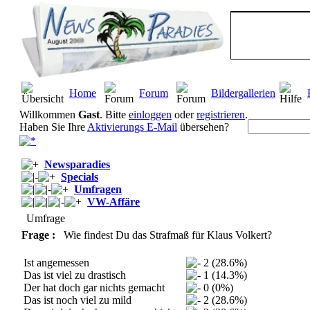
Home
Forum
Bildergallerien
Willkommen
Gast
. Bitte
einloggen
oder
registrieren
.
Haben Sie Ihre
Aktivierungs E-Mail
übersehen?
Newsparadies
Specials
Umfragen
VW-Affäre
Umfrage
Frage :
Wie findest Du das Strafmaß für Klaus Volkert?
Ist angemessen
2 (28.6%)
Das ist viel zu drastisch
1 (14.3%)
Der hat doch gar nichts gemacht
0 (0%)
Das ist noch viel zu mild
2 (28.6%)