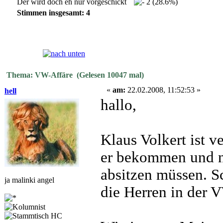
Der wird doch eh nur vorgeschickt
2 (28.6%)
Stimmen insgesamt: 4
Seiten:
[
1
]
Thema: VW-Affäre (Gelesen 10047 mal)
«
am:
22.02.2008, 11:52:53 »
hell
hallo,
Klaus Volkert ist v
er bekommen und n
absitzen müssen. Sc
ja malinki angel
die Herren in der 