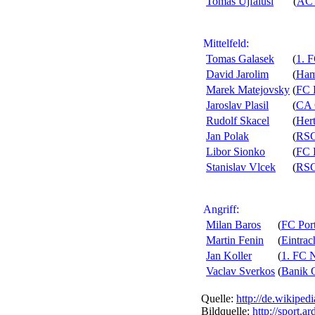
Tomas Ujfalusi
(
AC 
Mittelfeld:
Tomas Galasek
(
1. 
David Jarolim
(
Ham
Marek Matejovsky
(
FC 
Jaroslav Plasil
(
CA 
Rudolf Skacel
(
Her
Jan Polak
(
RSC
Libor Sionko
(
FC 
Stanislav Vlcek
(
RSC
Angriff:
Milan Baros
(
FC Por
Martin Fenin
(
Eintrac
Jan Koller
(
1. FC 
Vaclav Sverkos
(
Banik 
Quelle:
http://de.wikipedi
Bildquelle:
http://sport.ar