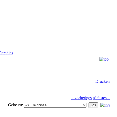
aradies
Drucken
« vorheriges
nächstes »
Gehe zu: