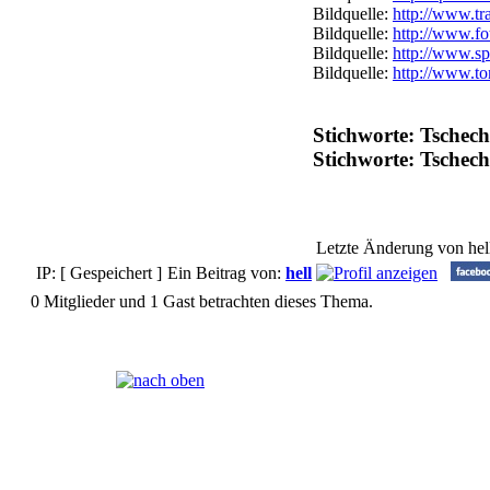
Bildquelle:
http://www.tr
Bildquelle:
http://www.fo
Bildquelle:
http://www.sp
Bildquelle:
http://www.to
Stichworte: Tschec
Stichworte: Tsche
Letzte Änderung von hel
IP: [ Gespeichert ]
Ein Beitrag von:
hell
0 Mitglieder und 1 Gast betrachten dieses Thema.
Seiten:
[
1
]