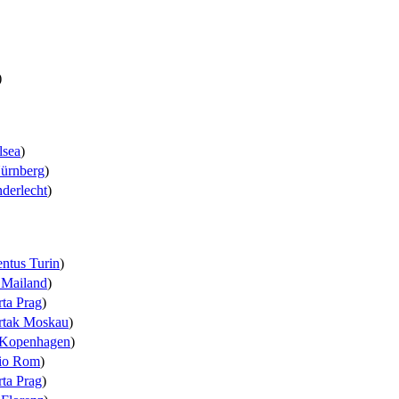
)
lsea
)
ürnberg
)
derlecht
)
entus Turin
)
Mailand
)
rta Prag
)
rtak Moskau
)
Kopenhagen
)
io Rom
)
rta Prag
)