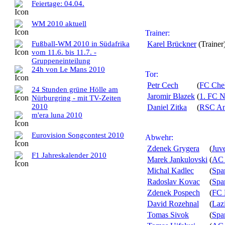
Feiertage: 04.04.
WM 2010 aktuell
Trainer:
Fußball-WM 2010 in Südafrika
Karel Brückner
(Trainer
vom 11.6. bis 11.7. -
Gruppeneinteilung
24h von Le Mans 2010
Tor:
Petr Cech
(
FC Che
24 Stunden grüne Hölle am
Jaromir Blazek
(
1. FC N
Nürburgring - mit TV-Zeiten
2010
Daniel Zitka
(
RSC An
m'era luna 2010
Eurovision Songcontest 2010
Abwehr:
Zdenek Grygera
(
Juv
F1 Jahreskalender 2010
Marek Jankulovski
(
AC 
Michal Kadlec
(
Spa
Radoslav Kovac
(
Spa
Zdenek Pospech
(
FC 
David Rozehnal
(
Laz
Tomas Sivok
(
Spa