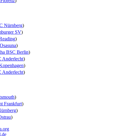
Florenz
)
FC Nürnberg
)
burger SV
)
Reading
)
Osasuna
)
tha BSC Berlin
)
 Anderlecht
)
Kopenhagen
)
 Anderlecht
)
tsmouth
)
ht Frankfurt
)
Nürnberg
)
Ostrau
)
a.org
d.de