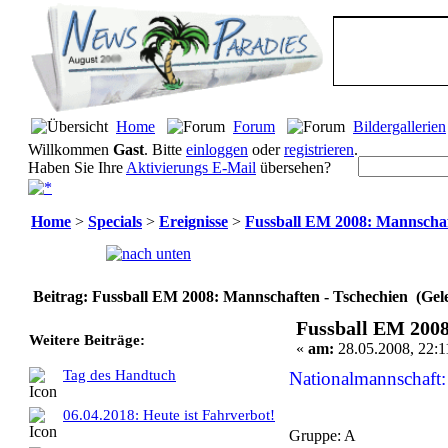
Home
Forum
Bildergallerien
Willkommen
Gast
. Bitte
einloggen
oder
registrieren
.
Haben Sie Ihre
Aktivierungs E-Mail
übersehen?
Home
>
Specials
>
Ereignisse
>
Fussball EM 2008: Mannschaf
Seiten:
[
1
]
Beitrag: Fussball EM 2008: Mannschaften - Tschechien (Gel
Fussball EM 2008
Weitere Beiträge:
«
am:
28.05.2008, 22:1
Tag des Handtuch
Nationalmannschaft:
06.04.2018: Heute ist Fahrverbot!
Gruppe: A