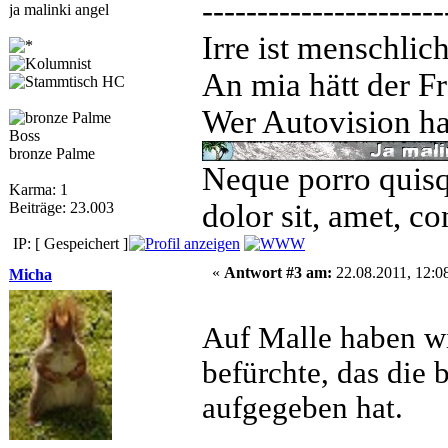
----------------------
ja malinki angel
Irre ist menschlic
An mia hätt der Fr
Wer Autovision hat
Boss
bronze Palme
Neque porro quisq
Karma: 1
dolor sit, amet, co
Beiträge: 23.003
IP: [ Gespeichert ]
«
Antwort #3 am:
22.08.2011, 12:0
Micha
Auf Malle haben wi
befürchte, das die 
aufgegeben hat.