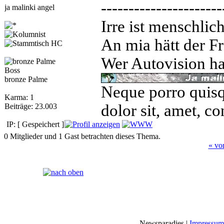
----------------------
ja malinki angel
Irre ist menschlic
An mia hätt der Fr
Wer Autovision hat
Boss
bronze Palme
Neque porro quisq
Karma: 1
dolor sit, amet, co
Beiträge: 23.003
IP: [ Gespeichert ]
0 Mitglieder und 1 Gast betrachten dieses Thema.
« vo
Seiten:
[
1
]
Newsparadies |
Impressum