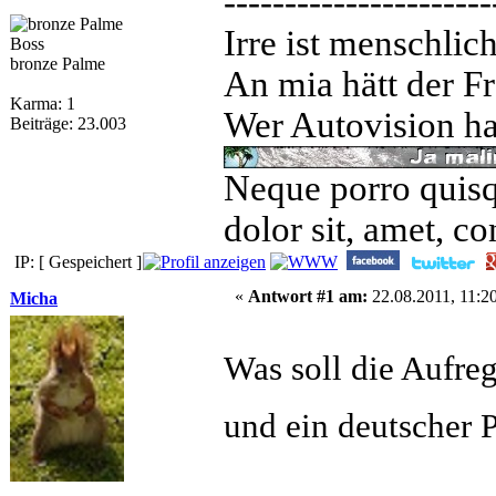
----------------------
Irre ist menschlic
Boss
bronze Palme
An mia hätt der Fr
Karma: 1
Wer Autovision hat
Beiträge: 23.003
Neque porro quisq
dolor sit, amet, co
IP: [ Gespeichert ]
«
Antwort #1 am:
22.08.2011, 11:20
Micha
Was soll die Aufreg
und ein deutscher 