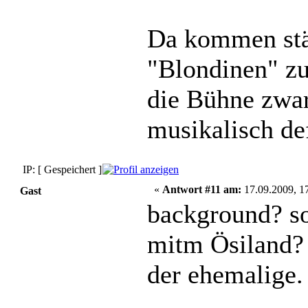
Da kommen stä
"Blondinen" zu
die Bühne zwa
musikalisch de
IP: [ Gespeichert ]
«
Antwort #11 am:
17.09.2009, 17
Gast
background? s
mitm Ösiland? 
der ehemalige.