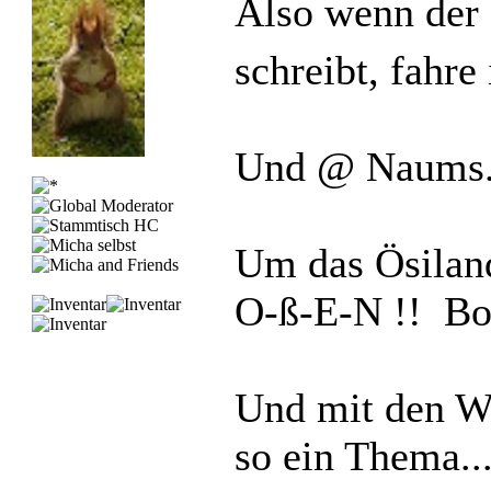
Also wenn der 
schreibt, fahr
Und @ Naums.
Um das Ösilan
O-ß-E-N !! Bog
Und mit den W
so ein Thema...