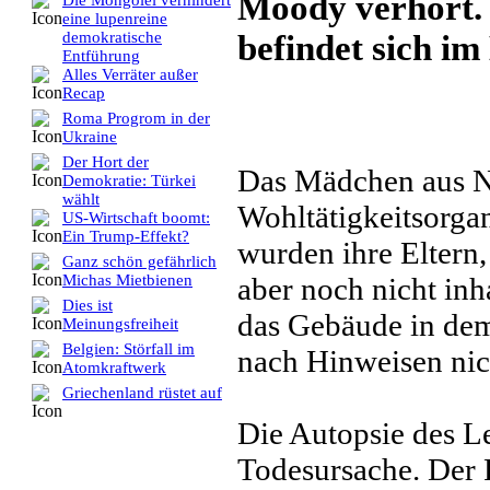
Moody verhört. 
Die Mongolei verhindert
eine lupenreine
befindet sich im
demokratische
Entführung
Alles Verräter außer
Recap
Roma Progrom in der
Ukraine
Der Hort der
Das Mädchen aus N
Demokratie: Türkei
wählt
Wohltätigkeitsorga
US-Wirtschaft boomt:
Ein Trump-Effekt?
wurden ihre Eltern,
Ganz schön gefährlich
aber noch nicht inh
Michas Mietbienen
Dies ist
das Gebäude in dem
Meinungsfreiheit
Belgien: Störfall im
nach Hinweisen nic
Atomkraftwerk
Griechenland rüstet auf
Die Autopsie des L
Todesursache. Der P