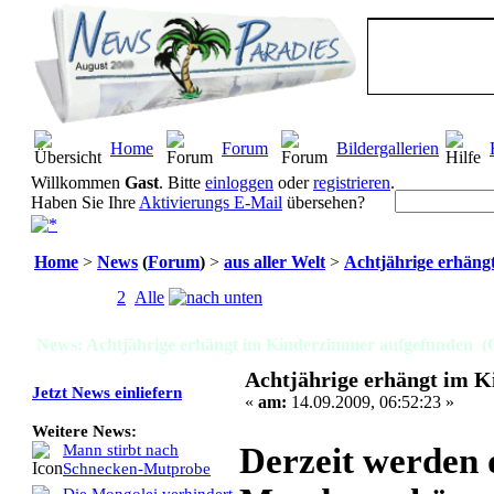
Home
Forum
Bildergallerien
Willkommen
Gast
. Bitte
einloggen
oder
registrieren
.
Haben Sie Ihre
Aktivierungs E-Mail
übersehen?
Home
>
News
(
Forum
)
>
aus aller Welt
>
Achtjährige erhäng
Seiten:
[
1
]
2
Alle
News: Achtjährige erhängt im Kinderzimmer aufgefunden (G
Achtjährige erhängt im 
Jetzt News einliefern
«
am:
14.09.2009, 06:52:23 »
Weitere News:
Derzeit werden d
Mann stirbt nach
Schnecken-Mutprobe