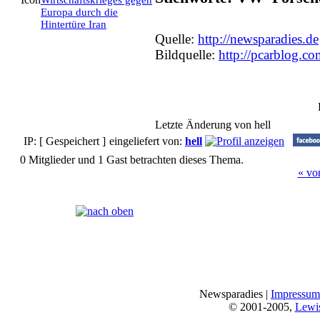
Wirtschaftskrieges gegen
Europa durch die
Hintertüre Iran
Quelle:
http://newsparadies.de
Bildquelle:
http://pcarblog.c
Letzte Änderung von hell
IP: [ Gespeichert ]
eingeliefert von:
hell
0 Mitglieder und 1 Gast betrachten dieses Thema.
« vo
Seiten:
[
1
]
Newsparadies |
Impressum
© 2001-2005,
Lewi