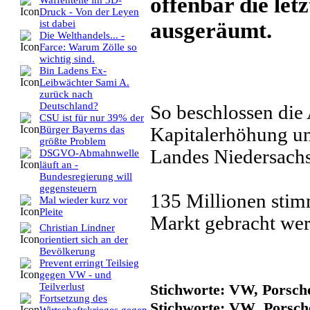
offenbar die le
Waffenteile im 3D-
Druck - Von der Leyen
ausgeräumt.
ist dabei
Die Welthandels... -
Farce: Warum Zölle so
wichtig sind.
Bin Ladens Ex-
Leibwächter Sami A.
zurück nach
Deutschland?
So beschlossen die
CSU ist für nur 39% der
Kapitalerhöhung un
Bürger Bayerns das
größte Problem
Landes Niedersachs
DSGVO-Abmahnwelle
läuft an -
Bundesregierung will
gegensteuern
135 Millionen stim
Mal wieder kurz vor
Pleite
Markt gebracht wer
Christian Lindner
orientiert sich an der
Bevölkerung
Prevent erringt Teilsieg
gegen VW - und
Stichworte: VW, Porsche
Teilverlust
Fortsetzung des
Stichworte: VW Porsch