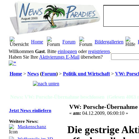
Home
Forum
Bildergallerien
Willkommen
Gast
. Bitte
einloggen
oder
registrieren
.
Haben Sie Ihre
Aktivierungs E-Mail
übersehen?
Home
>
News
(
Forum
)
>
Politik und Wirtschaft
>
VW: Porsc
Seiten:
[
1
]
News: VW: Porsche-Übernahme beschlossen (Gelesen 4063 
VW: Porsche-Übernahme 
Jetzt News einliefern
«
am:
04.12.2009, 06:00:10 »
Weitere News:
Die gestrige Ak
Maskenschanz