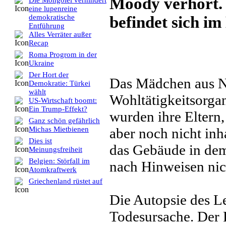
Moody verhört. 
Die Mongolei verhindert
eine lupenreine
befindet sich im
demokratische
Entführung
Alles Verräter außer
Recap
Roma Progrom in der
Ukraine
Der Hort der
Das Mädchen aus N
Demokratie: Türkei
wählt
Wohltätigkeitsorga
US-Wirtschaft boomt:
Ein Trump-Effekt?
wurden ihre Eltern,
Ganz schön gefährlich
aber noch nicht inh
Michas Mietbienen
Dies ist
das Gebäude in dem
Meinungsfreiheit
Belgien: Störfall im
nach Hinweisen nic
Atomkraftwerk
Griechenland rüstet auf
Die Autopsie des L
Todesursache. Der P