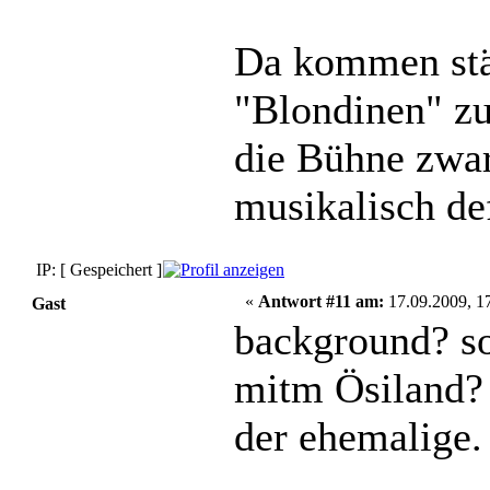
Da kommen stä
"Blondinen" zu
die Bühne zwa
musikalisch de
IP: [ Gespeichert ]
«
Antwort #11 am:
17.09.2009, 17
Gast
background? s
mitm Ösiland? 
der ehemalige.