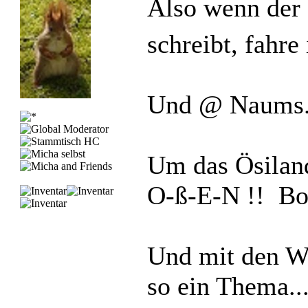
Also wenn der 
schreibt, fahr
Und @ Naums.
Um das Ösilan
O-ß-E-N !! Bog
Und mit den W
so ein Thema...