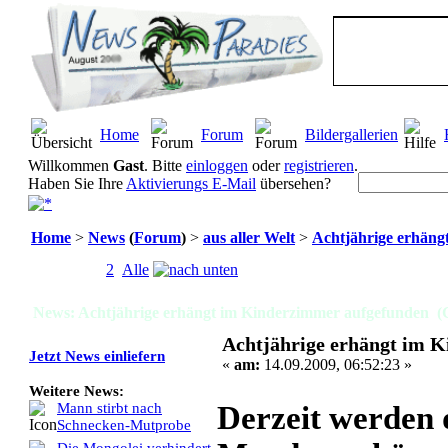
Home
Forum
Bildergallerien
Willkommen
Gast
. Bitte
einloggen
oder
registrieren
.
Haben Sie Ihre
Aktivierungs E-Mail
übersehen?
Home
>
News
(
Forum
)
>
aus aller Welt
>
Achtjährige erhäng
Seiten:
[
1
]
2
Alle
News: Achtjährige erhängt im Kinderzimmer aufgefunden (G
Achtjährige erhängt im 
Jetzt News einliefern
«
am:
14.09.2009, 06:52:23 »
Weitere News:
Derzeit werden d
Mann stirbt nach
Schnecken-Mutprobe