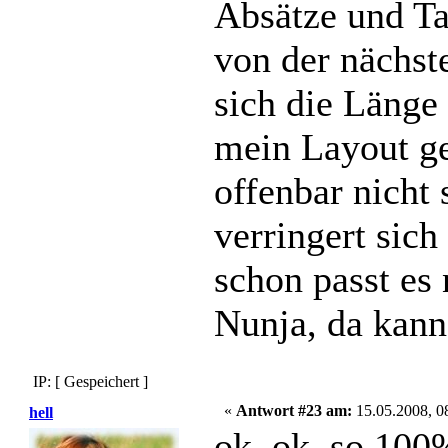
Absätze und Ta
von der nächst
sich die Länge
mein Layout ge
offenbar nicht 
verringert sic
schon passt es
Nunja, da kann 
IP: [ Gespeichert ]
«
Antwort #23 am:
15.05.2008, 0
hell
ok, ok, so 100