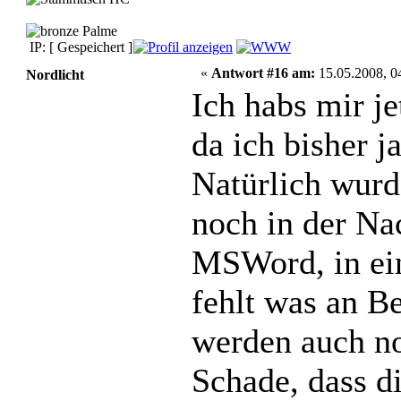
IP: [ Gespeichert ]
«
Antwort #16 am:
15.05.2008, 0
Nordlicht
Ich habs mir j
da ich bisher j
Natürlich wurd
noch in der Na
MSWord, in ein
fehlt was an B
werden auch no
Schade, dass 