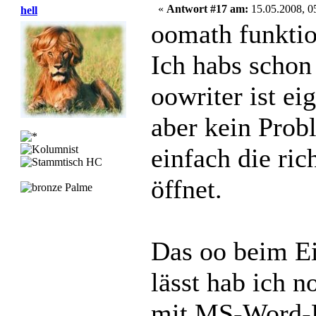
«
Antwort #17 am:
15.05.2008, 0
hell
oomath funktio
Ich habs schon
oowriter ist ei
aber kein Prob
einfach die ri
öffnet.
Das oo beim E
lässt hab ich n
mit MS-Word-D