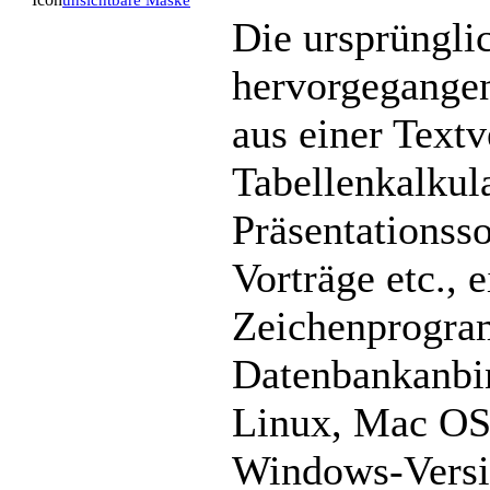
unsichtbare Maske
Die ursprüngli
hervorgegangen
aus einer Textv
Tabellenkalkula
Präsentationsso
Vorträge etc., 
Zeichenprogra
Datenbankanbin
Linux, Mac OS
Windows-Versio