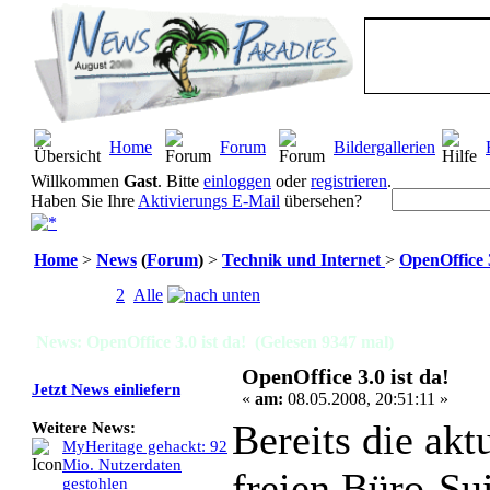
Home
Forum
Bildergallerien
Willkommen
Gast
. Bitte
einloggen
oder
registrieren
.
Haben Sie Ihre
Aktivierungs E-Mail
übersehen?
Home
>
News
(
Forum
)
>
Technik und Internet
>
OpenOffice 3
Seiten:
[
1
]
2
Alle
News: OpenOffice 3.0 ist da! (Gelesen 9347 mal)
OpenOffice 3.0 ist da!
Jetzt News einliefern
«
am:
08.05.2008, 20:51:11 »
Bereits die akt
Weitere News:
MyHeritage gehackt: 92
Mio. Nutzerdaten
freien Büro-Su
gestohlen