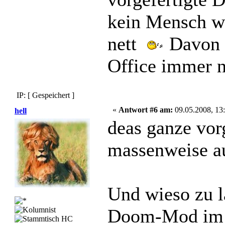
kein Mensch wi
nett
Davon 
Office immer n
IP: [ Gespeichert ]
«
Antwort #6 am:
09.05.2008, 13:
hell
deas ganze vor
massenweise a
Und wieso zu l
Doom-Mod im 