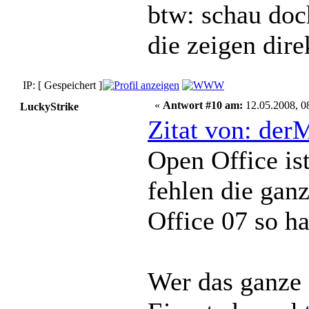
btw: schau doc
die zeigen dir
IP: [ Gespeichert ]
«
Antwort #10 am:
12.05.2008, 0
LuckyStrike
Zitat von: der
Open Office ist
fehlen die gan
Office 07 so h
Wer das ganze 