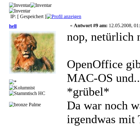
IP: [ Gespeichert ]
«
Antwort #9 am:
12.05.2008, 01:
hell
nop, netürlich 
OpenOffice gib
MAC-OS und..
*grübel*
Da war noch wa
irgendwas mit 