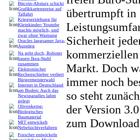
Bitcoin-Absturz schickt
Grafikkartenpreise auf
übertrumpft in
Talfahrt
Kriegserziehung für
Leistungsumfan
Kleinkinder: Youtube
machts möglich, und
zwar ohne Warnung
Sicherheit jed
Oracles langsamer Java-
Ausstieg
kommerziellen
Na geht doch, Roboter
bauen Ikea-Stuhl
zusammen
Markt. Doch wa
Elektronischer
Rechenschieber verliert
immer noch be
Bürgermeisterwahl
Internet in Deutschland
am Boden: Auch das
so steht zunäch
Newsparadies lahm
gelegt
der Version 3.0
Olivenkerne:
Biologisches
Baumaterial
zum Download 
MIT entwickelt
Nebelsichtverfahren
Forscher entwickeln