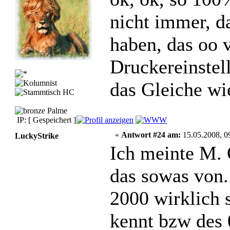
nicht immer, d
haben, das oo 
Druckereinstel
das Gleiche wi
IP: [ Gespeichert ]
«
Antwort #24 am:
15.05.2008, 0
LuckyStrike
Ich meinte M.
das sowas von.
2000 wirklich
kennt bzw des 0