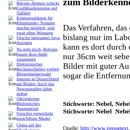
zum Bilderkenne
Bitcoin-Absturz schickt
Grafikkartenpreise auf
Talfahrt
Kriegserziehung für
Kleinkinder: Youtube
Das Verfahren, das 
machts möglich, und
zwar ohne Warnung
bislang nur im Labo
Oracles langsamer Java-
Ausstieg
kann es dort durch
Na geht doch, Roboter
nur 36cm weit seh
bauen Ikea-Stuhl
zusammen
Bilder mit guter Au
Elektronischer
Rechenschieber verliert
sogar die Entfernu
Bürgermeisterwahl
Internet in Deutschland
am Boden: Auch das
Newsparadies lahm
gelegt
Olivenkerne:
Stichworte: Nebel, Nebel
Biologisches
Baumaterial
Stichworte: Nebel Nebe
Forscher entwickeln
unsichtbare Maske
China auf der
Quelle:
http://www.pressetext