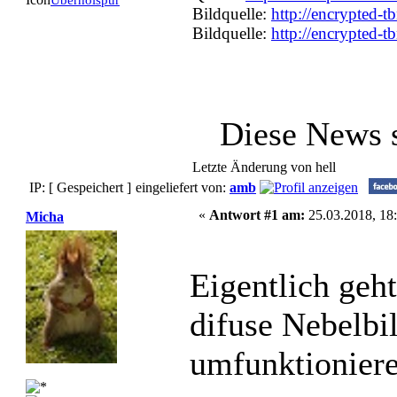
Überholspur
Bildquelle:
http://encrypted-t
Bildquelle:
http://encrypted-t
Diese News 
Letzte Änderung von hell
IP: [ Gespeichert ]
eingeliefert von:
amb
«
Antwort #1 am:
25.03.2018, 18:
Micha
Eigentlich geh
difuse Nebelbi
umfunktioniere