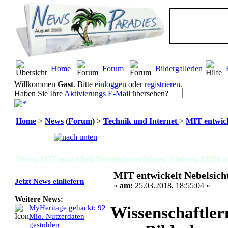
Home
Forum
Bildergallerien
Willkommen
Gast
. Bitte
einloggen
oder
registrieren
.
Haben Sie Ihre
Aktivierungs E-Mail
übersehen?
Home
>
News
(
Forum
)
>
Technik und Internet
>
MIT entwick
Seiten:
[
1
]
News: MIT entwickelt Nebelsichtverfahren (Gelesen 12256 m
MIT entwickelt Nebelsich
Jetzt News einliefern
«
am:
25.03.2018, 18:55:04 »
Weitere News:
Wissenschaftlern
MyHeritage gehackt: 92
Mio. Nutzerdaten
gestohlen