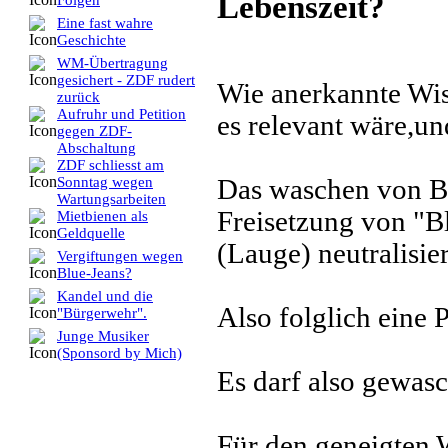
Lebenszeit?
Folgen
Eine fast wahre
Geschichte
WM-Übertragung
gesichert - ZDF rudert
Wie anerkannte Wis
zurück
Aufruhr und Petition
es relevant wäre,un
gegen ZDF-
Abschaltung
ZDF schliesst am
Das waschen von Bl
Sonntag wegen
Wartungsarbeiten
Freisetzung von "B
Mietbienen als
Geldquelle
(Lauge) neutralisier
Vergiftungen wegen
Blue-Jeans?
Kandel und die
Also folglich eine
"Bürgerwehr".
Junge Musiker
(Sponsord by Mich)
Es darf also gewas
Für den geneigten