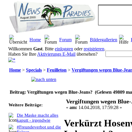
Home
Forum
Bildergallerien
Willkommen
Gast
. Bitte
einloggen
oder
registrieren
.
Haben Sie Ihre
Aktivierungs E-Mail
übersehen?
Home
>
Specials
>
Feuilleton
>
Vergiftungen wegen Blue-Jea
Seiten:
[
1
]
Beitrag: Vergiftungen wegen Blue-Jeans? (Gelesen 49809 ma
Vergiftungen wegen Blue-
Weitere Beiträge:
«
am:
14.04.2018, 17:59:28 »
Die Maske macht alles
Verkürzt Hosen
kaputt - irgendwie
#Freundeverbot und die