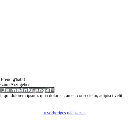
 Freud g'habt!
te zum Arzt gehen.
 qui dolorem ipsum, quia dolor sit, amet, consectetur, adipisci velit
« vorheriges
nächstes »