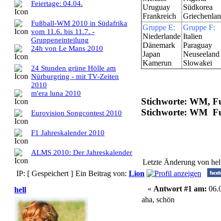
Feiertage: 04.04.
Uruguay
Südkorea
Frankreich
Griechenla
Fußball-WM 2010 in Südafrika
Gruppe E:
Gruppe F:
vom 11.6. bis 11.7. -
Niederlande
Italien
Gruppeneinteilung
Dänemark
Paraguay
24h von Le Mans 2010
Japan
Neuseeland
Kamerun
Slowakei
24 Stunden grüne Hölle am
Nürburgring - mit TV-Zeiten
2010
m'era luna 2010
Stichworte: WM, Fu
Stichworte: WM F
Eurovision Songcontest 2010
F1 Jahreskalender 2010
ALMS 2010: Der Jahreskalender
Letzte Änderung von hel
IP: [ Gespeichert ]
Ein Beitrag von:
Lion
«
Antwort #1 am:
06.0
hell
aha, schön