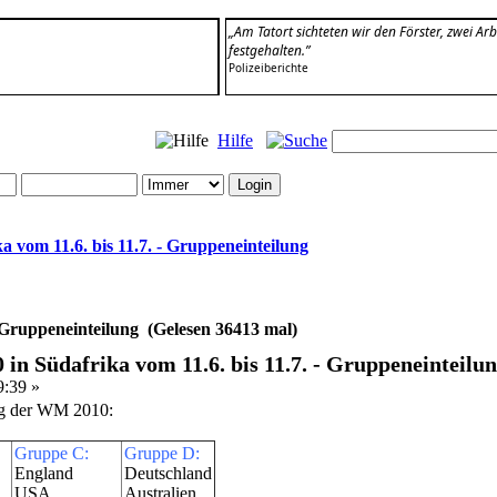
„Am Tatort sichteten wir den Förster, zwei Ar
festgehalten.”
Polizeiberichte
Hilfe
 vom 11.6. bis 11.7. - Gruppeneinteilung
- Gruppeneinteilung (Gelesen 36413 mal)
n Südafrika vom 11.6. bis 11.7. - Gruppeneinteilu
9:39 »
ing der WM 2010:
Gruppe C:
Gruppe D:
England
Deutschland
USA
Australien