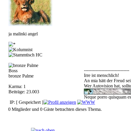
ja malinki angel
-------------------------------
Boss
Irre ist menschlich!
bronze Palme
An mia hätt der Freud sei
Wer Autovision hat, soll
Karma: 1
Beiträge: 23.003
Neque porro quisquam est,
IP: [ Gespeichert ]
0 Mitglieder und 0 Gäste betrachten dieses Thema.
Seiten:
[
1
]