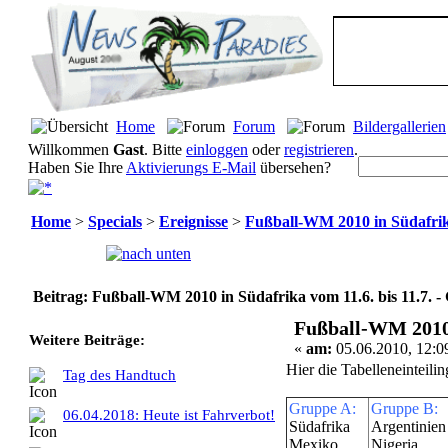
Home
Forum
Bildergallerien
Willkommen
Gast
. Bitte
einloggen
oder
registrieren
.
Haben Sie Ihre
Aktivierungs E-Mail
übersehen?
Home
>
Specials
>
Ereignisse
>
Fußball-WM 2010 in Südafrika
Seiten:
[
1
]
Beitrag: Fußball-WM 2010 in Südafrika vom 11.6. bis 11.7. 
Fußball-WM 2010 i
Weitere Beiträge:
«
am:
05.06.2010, 12:0
Hier die Tabelleneinteil
Tag des Handtuch
Gruppe A:
Gruppe B:
06.04.2018: Heute ist Fahrverbot!
Südafrika
Argentinien
Mexiko
Nigeria