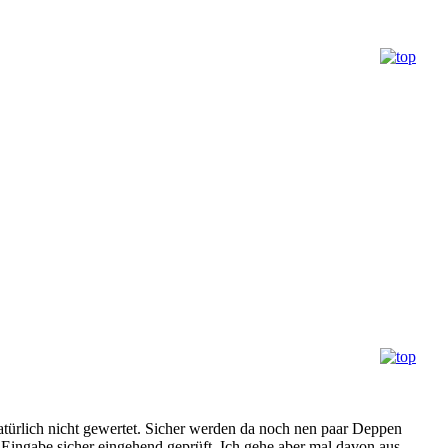
natürlich nicht gewertet. Sicher werden da noch nen paar Deppen
er Eingabe sicher eingehend geprüft. Ich gehe aber mal davon aus