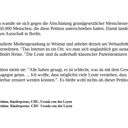
ion wandte sie sich gegen die Abschlatung grundgesetzlicher Menschenr
50.000 Menschen, die diese Petition unterschrieben hatten. Damit lande
gen Ausschuß in Berlin.
tudierte Mediengestaltung in Weimar und arbeitet derzeit am Webauftrit
rnehmen. "Das Internet ist ein Ort, wo man sich unglaublich gut aust
indet Heine. "Die Leute sind da außerhalb klassischer Parteistrukturen 
tion meint sie: "Alle haben gesagt, es ist schlecht, was da mit dem Gese
gegen getan. ... Ich wollte, dass möglichst viele Leute verstehen, dass
ierbar zensiert werden können.". Es bleibt wohl nichts als dieser Petitio
Petition, Kinderporno, CDU, Ursula von der Leyen
Petition Kinderporno CDU Ursula von der Leyen