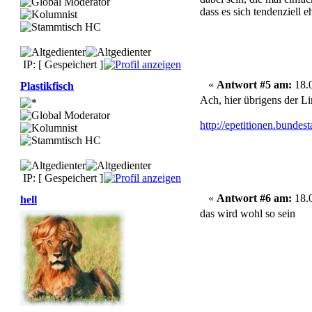
dass es sich tendenziell e
IP: [ Gespeichert ]
«
Antwort #5 am:
18.0
Plastikfisch
Ach, hier übrigens der Li
http://epetitionen.bundes
IP: [ Gespeichert ]
«
Antwort #6 am:
18.0
hell
das wird wohl so sein