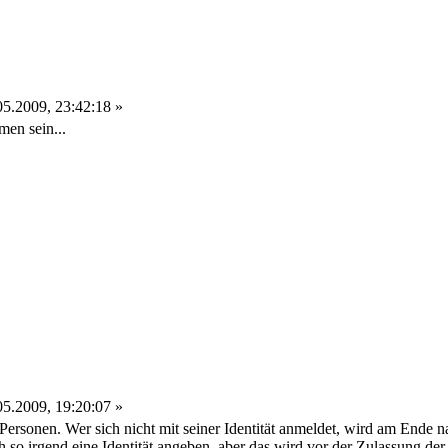
5.2009, 23:42:18 »
men sein...
5.2009, 19:20:07 »
Personen. Wer sich nicht mit seiner Identität anmeldet, wird am Ende 
ch so irgend eine Identität angeben, aber das wird vor der Zulassung d