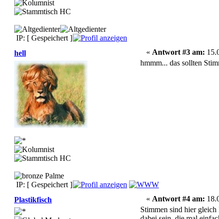
IP: [ Gespeichert ]
«
Antwort #3 am:
15.0
hell
hmmm... das sollten Stim
IP: [ Gespeichert ]
«
Antwort #4 am:
18.0
Plastikfisch
Stimmen sind hier gleich 
dabei sein, die mal einfa