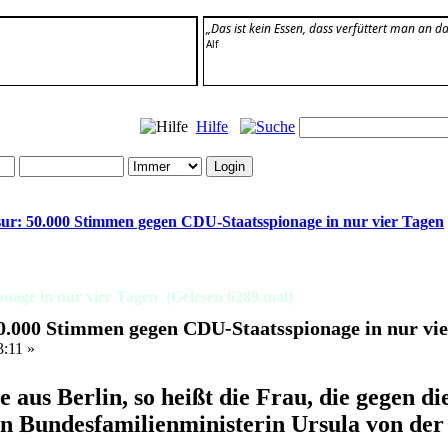
„Das ist kein Essen, dass verfüttert man an da
Alf
Hilfe
sur: 50.000 Stimmen gegen CDU-Staatsspionage in nur vier Tagen
nage in nur vier Tagen (Gelesen 6289 mal)
50.000 Stimmen gegen CDU-Staatsspionage in nur vi
3:11 »
 aus Berlin, so heißt die Frau, die gegen di
n Bundesfamilienministerin Ursula von der