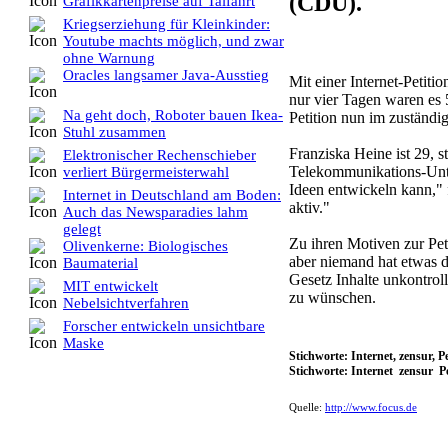
(CDU).
Grafikkartenpreise auf Talfahrt
Kriegserziehung für Kleinkinder:
Youtube machts möglich, und zwar
ohne Warnung
Oracles langsamer Java-Ausstieg
Mit einer Internet-Petit
nur vier Tagen waren es 
Na geht doch, Roboter bauen Ikea-
Petition nun im zuständi
Stuhl zusammen
Franziska Heine ist 29, s
Elektronischer Rechenschieber
Telekommunikations-Unte
verliert Bürgermeisterwahl
Ideen entwickeln kann," f
Internet in Deutschland am Boden:
aktiv."
Auch das Newsparadies lahm
gelegt
Zu ihren Motiven zur Peti
Olivenkerne: Biologisches
aber niemand hat etwas da
Baumaterial
Gesetz Inhalte unkontroll
MIT entwickelt
zu wünschen.
Nebelsichtverfahren
Forscher entwickeln unsichtbare
Maske
Stichworte: Internet, zensur, 
Stichworte: Internet zensur 
Quelle:
http://www.focus.de