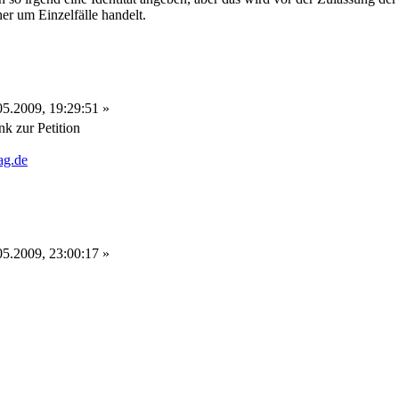
her um Einzelfälle handelt.
5.2009, 19:29:51 »
nk zur Petition
tag.de
5.2009, 23:00:17 »