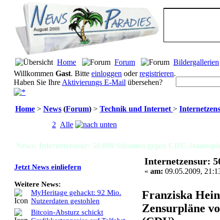
Home
Forum
Bildergallerien
Willkommen
Gast
. Bitte
einloggen
oder
registrieren
.
Haben Sie Ihre
Aktivierungs E-Mail
übersehen?
Home
>
News
(
Forum
)
>
Technik und Internet
>
Internetzen
Seiten:
[
1
]
2
Alle
News: Internetzensur: 50.000 Stimmen gegen CDU-Staatsspio
Internetzensur: 
Jetzt News einliefern
«
am:
09.05.2009, 21:1
Weitere News:
Franziska Heine
MyHeritage gehackt: 92 Mio.
Nutzerdaten gestohlen
Zensurpläne vo
Bitcoin-Absturz schickt