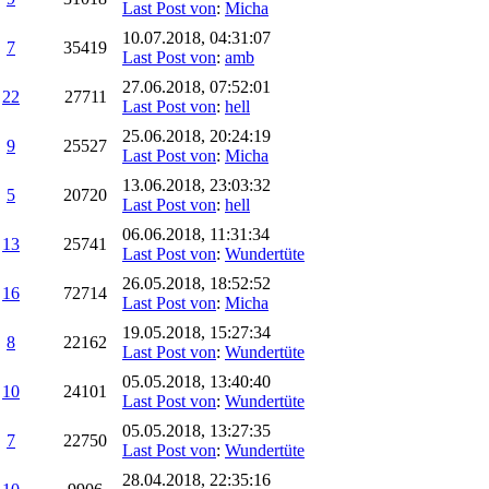
Last Post von
:
Micha
10.07.2018, 04:31:07
7
35419
Last Post von
:
amb
27.06.2018, 07:52:01
22
27711
Last Post von
:
hell
25.06.2018, 20:24:19
9
25527
Last Post von
:
Micha
13.06.2018, 23:03:32
5
20720
Last Post von
:
hell
06.06.2018, 11:31:34
13
25741
Last Post von
:
Wundertüte
26.05.2018, 18:52:52
16
72714
Last Post von
:
Micha
19.05.2018, 15:27:34
8
22162
Last Post von
:
Wundertüte
05.05.2018, 13:40:40
10
24101
Last Post von
:
Wundertüte
05.05.2018, 13:27:35
7
22750
Last Post von
:
Wundertüte
28.04.2018, 22:35:16