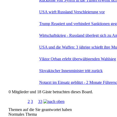
Rückreise von Syrern in die Türkei erweist sich
USA wirft Russland Verschleierung vor
Trump Reagiert und verhindert Sanktionen ge
Wirtschaftskrieg - Russland überlegt sich zu A
USA und die Waffen: 3 jährige schießt ihre Mut
Viktor Orban erlebt überwältigenden Wahlsieg
Slovakischer Innenminister tritt zurück
Notarzt im Einsatz geblitzt - 2 Monate Führers
0 Mitglieder und 18 Gäste betrachten dieses Board.
Seiten:
[
1
]
2
3
...
33
Themen auf die Sie geantwortet haben
Normales Thema