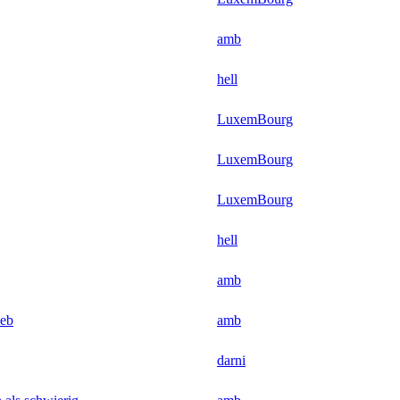
amb
hell
LuxemBourg
LuxemBourg
LuxemBourg
hell
amb
ieb
amb
darni