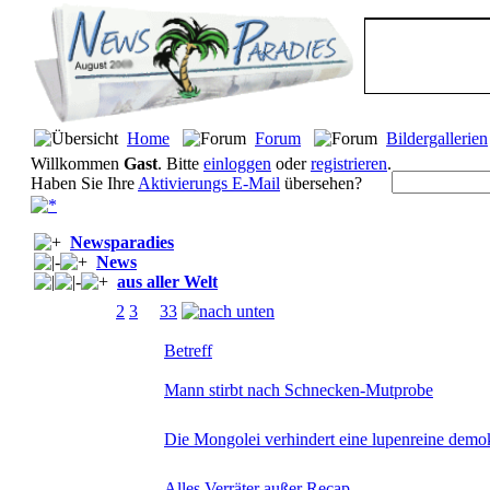
Home
Forum
Bildergallerien
Willkommen
Gast
. Bitte
einloggen
oder
registrieren
.
Haben Sie Ihre
Aktivierungs E-Mail
übersehen?
Newsparadies
News
aus aller Welt
Seiten:
[
1
]
2
3
...
33
Betreff
Mann stirbt nach Schnecken-Mutprobe
Die Mongolei verhindert eine lupenreine demo
Alles Verräter außer Recap