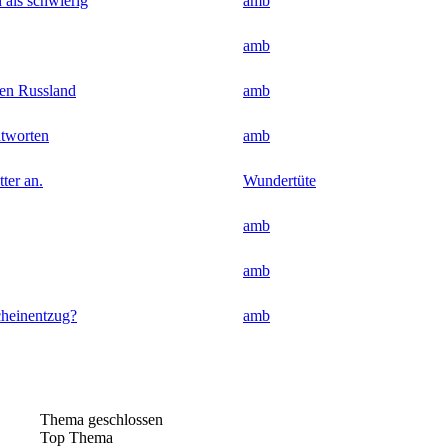
 als schwierig
amb
amb
gen Russland
amb
ntworten
amb
ter an.
Wundertüte
amb
amb
cheinentzug?
amb
Thema geschlossen
Top Thema