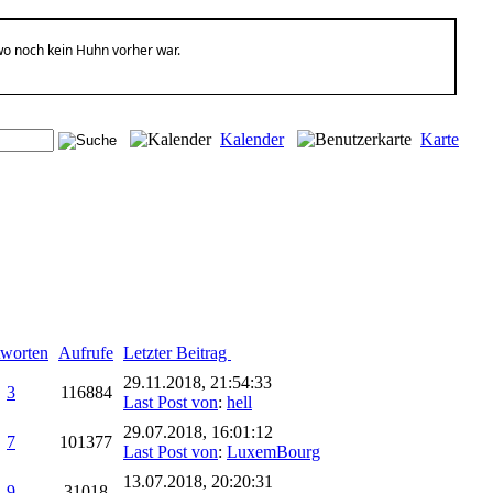
wo noch kein Huhn vorher war.
Kalender
Karte
worten
Aufrufe
Letzter Beitrag
29.11.2018, 21:54:33
3
116884
Last Post von
:
hell
29.07.2018, 16:01:12
7
101377
Last Post von
:
LuxemBourg
13.07.2018, 20:20:31
9
31018