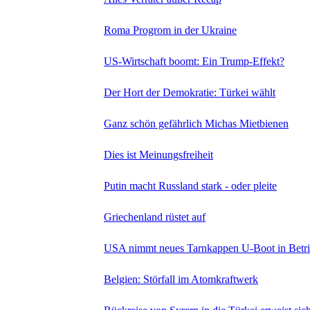
Roma Progrom in der Ukraine
US-Wirtschaft boomt: Ein Trump-Effekt?
Der Hort der Demokratie: Türkei wählt
Ganz schön gefährlich Michas Mietbienen
Dies ist Meinungsfreiheit
Putin macht Russland stark - oder pleite
Griechenland rüstet auf
USA nimmt neues Tarnkappen U-Boot in Betr
Belgien: Störfall im Atomkraftwerk