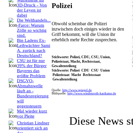
Waffenteile im
Polizei
3D-Druck - Von
der Leyen ist
dabei
Die Welthandels...
Obwohl scheinbar die Polizei
-Farce: Warum
inzwischen doch einiges wieder in den
Zölle so wichtig
Griff bekommt, will die Union ihr
sind.
erheblich mehr Rechte zusprechen.
Bin Ladens Ex-
Leibwächter Sami
A. zurück nach
Deutschland?
Stichworte: Polizei, CDU, CSU, Union,
CSU ist für nur
Polizeistaat, Macht, Rechtsstaat,
39% der Bürger
Gewaltenteilung
Stichworte: Polizei CDU CSU Union
Bayerns das
Polizeistaat Macht Rechtsstaat
größte Problem
Gewaltenteilung
DSGVO-
Abmahnwelle
Quelle:
http://www.spiegel.de
läuft an -
Bildquelle:
http://www.wiedenroth-karikatur.de
Bundesregierung
will
gegensteuern
Mal wieder kurz
vor Pleite
Diese News 
Christian Lindner
orientiert sich an