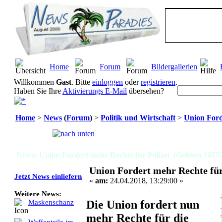
Home
Forum
Bildergallerien
Willkommen
Gast
. Bitte
einloggen
oder
registrieren
.
Haben Sie Ihre
Aktivierungs E-Mail
übersehen?
Home
>
News
(
Forum
)
>
Politik und Wirtschaft
>
Union Ford
Seiten:
[
1
]
News: Union Fordert mehr Rechte für Polizei (Gelesen 1075
Union Fordert mehr Rechte für
Jetzt News einliefern
«
am:
24.04.2018, 13:29:00 »
Weitere News:
Die Union fordert nun
Maskenschanz
mehr Rechte für die