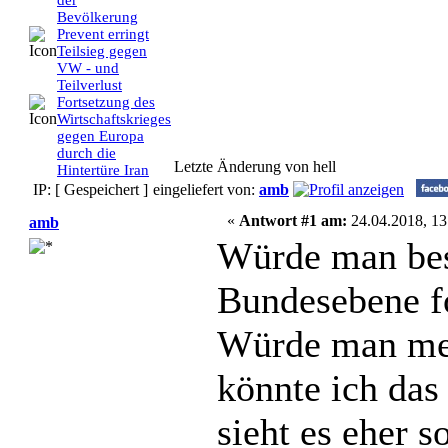
der
Bevölkerung
Prevent erringt
Teilsieg gegen
VW - und
Teilverlust
Fortsetzung des
Wirtschaftskrieges
gegen Europa
durch die
Letzte Änderung von hell
Hintertüre Iran
IP: [ Gespeichert ]
eingeliefert von:
amb
«
Antwort #1 am:
24.04.2018, 13
amb
Würde man bes
Bundesebene fo
Würde man meh
könnte ich das
sieht es eher 