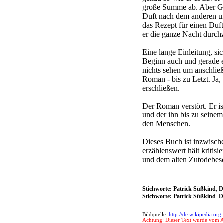
große Summe ab. Aber Gre
Duft nach dem anderen un
das Rezept für einen Duft
er die ganze Nacht durch
Eine lange Einleitung, s
Beginn auch und gerade ei
nichts sehen um anschlie
Roman - bis zu Letzt. Ja,
erschließen.
Der Roman verstört. Er is
und der ihn bis zu seinem
den Menschen.
Dieses Buch ist inzwische
erzählenswert hält kritis
und dem alten Zutodebesc
Stichworte: Patrick Süßkind, 
Stichworte: Patrick Süßkind
Bildquelle:
http://de.wikipedia.org
Achtung: Dieser Text wurde vom Au