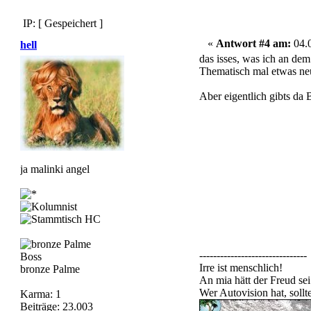
IP: [ Gespeichert ]
«
Antwort #4 am:
04.0
hell
das isses, was ich an dem
Thematisch mal etwas neue
Aber eigentlich gibts da 
ja malinki angel
-------------------------------
Boss
Irre ist menschlich!
bronze Palme
An mia hätt der Freud sei
Wer Autovision hat, soll
Karma: 1
Beiträge: 23.003