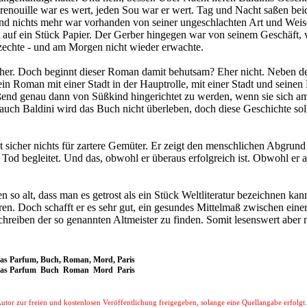
nouille war es wert, jeden Sou war er wert. Tag und Nacht saßen beide
d nichts mehr war vorhanden von seiner ungeschlachten Art und Weise.
 auf ein Stück Papier. Der Gerber hingegen war von seinem Geschäft, w
zechte - und am Morgen nicht wieder erwachte.
icher. Doch beginnt dieser Roman damit behutsam? Eher nicht. Neben de
n Roman mit einer Stadt in der Hauptrolle, mit einer Stadt und seinen 
ßend genau dann von Süßkind hingerichtet zu werden, wenn sie sich am
 auch Baldini wird das Buch nicht überleben, doch diese Geschichte soll
t sicher nichts für zartere Gemüter. Er zeigt den menschlichen Abgrun
 Tod begleitet. Und das, obwohl er überaus erfolgreich ist. Obwohl er 
n so alt, dass man es getrost als ein Stück Weltliteratur bezeichnen k
ieren. Doch schafft er es sehr gut, ein gesundes Mittelmaß zwischen eine
hreiben der so genannten Altmeister zu finden. Somit lesenswert aber n
Das Parfum, Buch, Roman, Mord, Paris
 Das Parfum Buch Roman Mord Paris
tor zur freien und kostenlosen Veröffentlichung freigegeben, solange eine Quellangabe erfolgt.