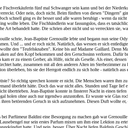
eine Fischverkäuferin fünf mal Schwanger sein kann und bei der Nieder
s verreckt. Oder nein, doch nicht. Beim fünften von diesen "Dingern" 
. Doch schnell ging es ihr besser und alle waren beruhigt - wenn da ni
ng wollte leben. Die Fischhändlerin war fassungslos, dass es tatsächlic
che Art behandelt hatte. Die schrien aber nicht und so verreckten sie,
uille schrie, Jean-Baptiste Grenouille lebte und begann nun seine Ody
n. Und ... und er roch nicht. Natürlich, das wessen er sich entledigte
 wollte den "Teufelsknaben". Keine bis auf Madame Gaillard. Denn Mada
aken auf den Kopf bekommen und den Geruchssinn verloren. Dafür brach
n kam er zu einem Gerber, als Hilfe, nicht als Geselle. Als einer, des
ürchtet hatte, zusammen mit all den anderen Alten im Sterbezimmer zu
on überleben, bis sie der Herrgott endlich zu sich holte - natürlich au
iste? So richtig sprechen konnte er nicht. Die Menschen waren ihm zu 
emand überlebt hätte. Doch das war nicht alles. Stunden und Tage lief e
cht übertrieben. Jean-Baptiste konnte in finsterer Nacht in einen tiefen
al holen ohne auch nur irgendwo anzustoßen. Er wusste wie Glas roch
 ihren betörenden Geruch in sich aufzunehmen. Diesen Duft wollte er,
s bei Parfümeur Baldini eine Besorgung zu machen gab war Grenouille s
 Lausebengel nur sein erstes Parfum mixen um ihm eine Lektion zu ert
angekündigt hatte. Und nein, besser. Über Nacht liefen Baldinis Gesch