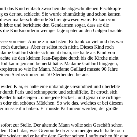
kunft das Kind einfach zwischen die abgeschnittenen Fischköpfe
ging es der rau schlecht. Sie wurde ohnmächtig und schon kamen
cht dieser markerschütternde Schrei gewesen wäre. Er kam von
h lebte und berichtete den Gendarmen sogar, dass sie die
 was die Kindsmörderin wenige Tage später an den Galgen brachte.
ssee von einer Amme zur nächsten. Er trank zu viel und das war
 roch durchaus. Aber er selbst roch nicht. Dieses Kind roch
me Gaillard störte sich nicht daran, sie hatte als Kind von
te sie den kleinen Jean-Baptiste durch bis die Kirche nicht
sen Tod kaum jemand bemerkt hätte. Madame Gaillard hingegen,
 krepieren so wie ihr Mann. Madame Gaillard musste 90 Jahre
s einem Sterbezimmer mit 50 Sterbenden heraus.
wider. Klar, er hatte eine unbändige Gesundheit und überlebte
r durch Paris und schnupperte und schnüffelte. Er erroch sich
 Keller hinabsteigen - ohne jede Fackel - und genau die richtige
 oder ein schönes Mädchen. So wie das, welches er bei diesem
 er musste ihn haben. Er musste Parfümeur werden, der größte
ofort zur Stelle. Der alternde Mann wollte sein Geschäft schon
eilen. Doch das, was Grenouille da zusammengemischt hatte roch
äfte wieder und er kaufte dem Gerber seinen Laufburschen für eine