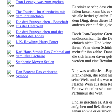
Tron Legacy: was zum gucken
Es stinkt so sehr, dass 
fallen lassen kann bis e
The Tourist - Im Altersheim mit
sie alle herbei gelaufen
dem Piratenclown
dem Ding, denn dieses Di
Die drei Fragezeichen - Botschaft
anderen vier auf die glei
aus der Unterwelt
Die drei Fragezeichen und der
Doch Jean-Baptiste Greno
Meister des Todes
unökonomisch für die Dame
J. K. Rowling: Harry Potter
einfach nicht. Und keine
ihrem Vater einen Schürh
mehr für ihn zahlte. Dan
Karl Hans Strobl: Das Grabmal auf
dem Père Lachaise
die sich immer davor gef
werden und eine Revoluti
Stephenie Meyer: Seelen
Nur, was wollte Jean-Bapt
Dan Brown: Das verlorene
Krankheiten, die sonst ni
Symbol
seine Welt. und das war ni
Flasche Wein aus dem Reg
Feuerwerk erdrosselte um
Parfümeur der Welt!
Und so geschah es. Als e
aufgeben und ließ diesen
genau so wie er es zuvor 