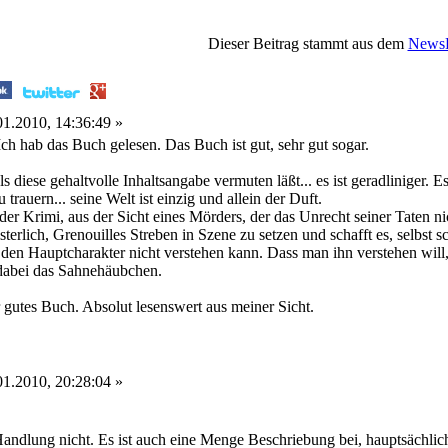
Dieser Beitrag stammt aus dem
NewsP
1.2010, 14:36:49 »
ch hab das Buch gelesen. Das Buch ist gut, sehr gut sogar.
als diese gehaltvolle Inhaltsangabe vermuten läßt... es ist geradliniger. 
rauern... seine Welt ist einzig und allein der Duft.
er Krimi, aus der Sicht eines Mörders, der das Unrecht seiner Taten nich
sterlich, Grenouilles Streben in Szene zu setzen und schafft es, selbs
den Hauptcharakter nicht verstehen kann. Dass man ihn verstehen will
dabei das Sahnehäubchen.
hr gutes Buch. Absolut lesenswert aus meiner Sicht.
1.2010, 20:28:04 »
 Handlung nicht. Es ist auch eine Menge Beschriebung bei, hauptsächlich 