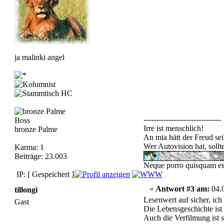
ja malinki angel
-------------------------------
Boss
Irre ist menschlich!
bronze Palme
An mia hätt der Freud sei
Wer Autovision hat, soll
Karma: 1
Beiträge: 23.003
Neque porro quisquam est,
IP: [ Gespeichert ]
«
Antwort #3 am:
04.0
tillongi
Lesenwert auf sicher, ich
Gast
Die Lebensgeschichte ist
Auch die Verfilmung ist s