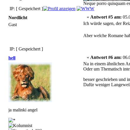
Neque porro quisquam est,
IP: [ Gespeichert ]
«
Antwort #5 am:
05.0
Nordlicht
Ich würde sagen, der Re
Gast
Aber welche Romane hab
IP: [ Gespeichert ]
«
Antwort #6 am:
06.0
hell
Na in einem ähnlichen A
Oder um Thematisch inter
besser geschrieben und i
Dafür weniger Langewei
ja malinki angel