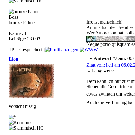
-------------------------------
Boss
Irre ist menschlich!
bronze Palme
An mia hätt der Freud sei
Wer Autovision hat, soll
Karma: 1
Beiträge: 23.003
Neque porro quisquam est,
IP: [ Gespeichert ]
«
Antwort #7 am:
06.0
Lion
Zitat von: hell am 06.02.
... Langeweile
Dem kann ich nur zustim
Sicher, die Geschichte u
etwas zwingen um weiter 
Auch die Verfilmung hat 
vorsicht bissig