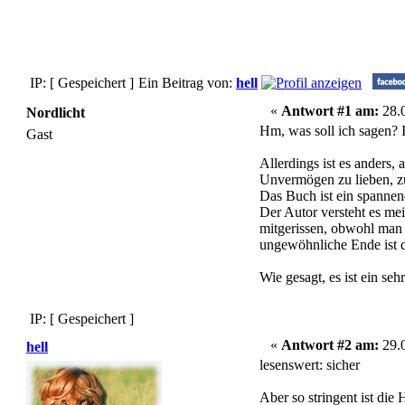
IP: [ Gespeichert ]
Ein Beitrag von:
hell
«
Antwort #1 am:
28.0
Nordlicht
Hm, was soll ich sagen? I
Gast
Allerdings ist es anders, 
Unvermögen zu lieben, zu t
Das Buch ist ein spannend
Der Autor versteht es mei
mitgerissen, obwohl man 
ungewöhnliche Ende ist 
Wie gesagt, es ist ein se
IP: [ Gespeichert ]
«
Antwort #2 am:
29.0
hell
lesenswert: sicher
Aber so stringent ist die