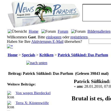
Home
Forum
Bildergallerien
Willkommen
Gast
. Bitte
einloggen
oder
registrieren
.
Haben Sie Ihre
Aktivierungs E-Mail
übersehen?
Home
>
Specials
>
Kritiken
>
Patrick Süßkind: Das Parfum
Seiten:
[
1
]
Beitrag: Patrick Süßkind: Das Parfum (Gelesen 39843 mal)
Patrick Süßkind
Weitere Beiträge:
«
am:
28.01.2010, 07:0
Von wegen Bierdeckel
Brutal ist es, d
Terra X: Küstenwölfe