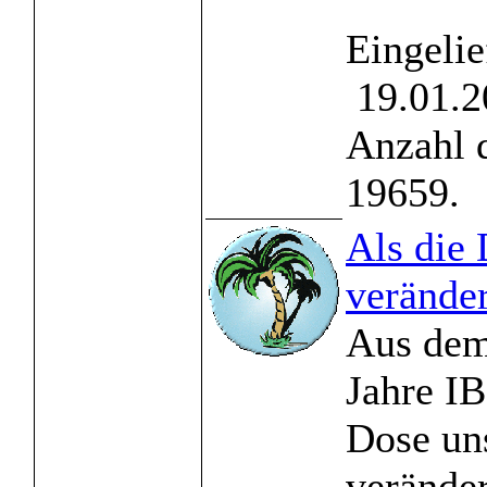
Eingelie
19.01.2
Anzahl 
19659.
Als die
veränder
Aus dem
Jahre I
Dose un
verände