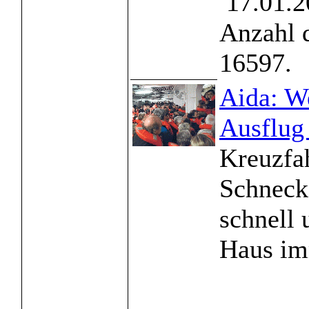
17.01.2
Anzahl 
16597.
Aida: W
Ausflug 
Kreuzfah
Schneck
schnell 
Haus imm