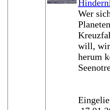
Hindern
Wer sic
Planete
Kreuzfa
will, wi
herum 
Seenotre
Eingelie