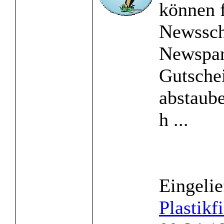
können f
Newssch
Newspar
Gutsche
abstaub
h ...
Eingelie
Plastikf