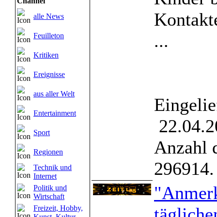
Channel
Kontakte
alle News
...
Feuilleton
Kritiken
Ereignisse
aus aller Welt
Eingelie
Entertainment
22.04.2
Sport
Anzahl 
Regionen
296914.
Technik und
Internet
"Anmer
Politik und
Wirtschaft
Freizeit, Hobby,
täglich
Kunst, Kultur