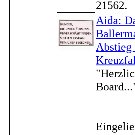
21562.
Aida: D
Ballerm
Abstieg 
Kreuzfah
"Herzli
Board..."
Eingelie