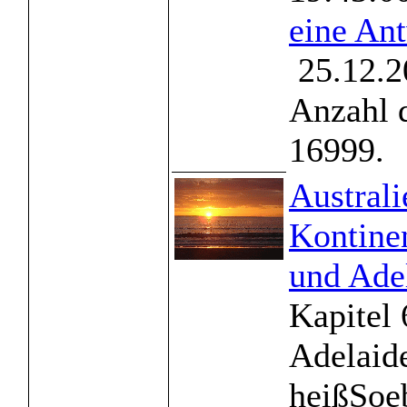
eine An
25.12.2
Anzahl 
16999.
Australi
Kontine
und Ade
Kapitel 
Adelaid
heißSoe