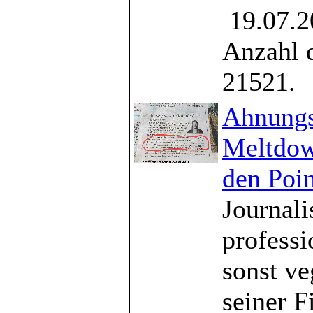
19.07.2
Anzahl 
21521.
Ahnungs
Meltdow
den Poin
Journali
professi
sonst veg
seiner F