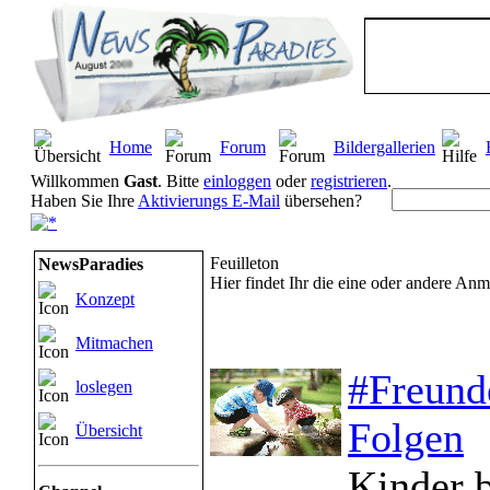
Home
Forum
Bildergallerien
Willkommen
Gast
. Bitte
einloggen
oder
registrieren
.
Haben Sie Ihre
Aktivierungs E-Mail
übersehen?
Feuilleton
NewsParadies
Hier findet Ihr die eine oder andere A
Konzept
Mitmachen
#Freund
loslegen
Folgen
Übersicht
Kinder b