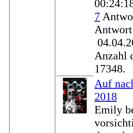
00:24:1
7
Antwor
Antwort
04.04.2
Anzahl 
17348.
Auf nac
2018
Emily b
vorsicht