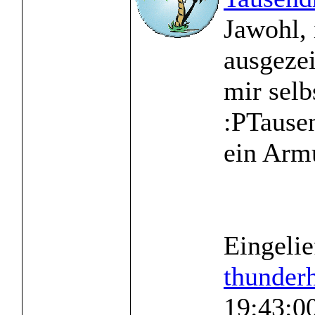
Jawohl, 
ausgezei
mir selb
:PTausen
ein Armu
Eingelie
thunder
19:43:0