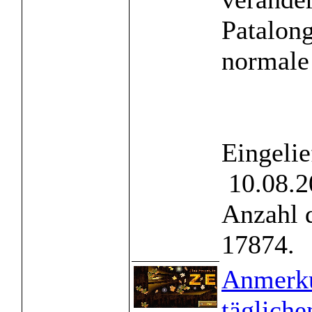
Patalon
normale 
Eingelie
10.08.2
Anzahl 
17874.
Anmerk
tägliche