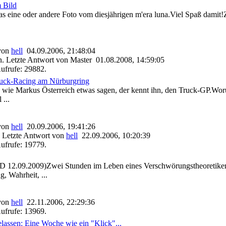
m Bild
das eine oder andere Foto vom diesjährigen m'era luna.Viel Spaß damit!
 von
hell
04.09.2006, 21:48:04
. Letzte Antwort von Master 01.08.2008, 14:59:05
ufrufe: 29882.
ruck-Racing am Nürburgring
e Markus Österreich etwas sagen, der kennt ihn, den Truck-GP.Woru
 ...
 von
hell
20.09.2006, 19:41:26
 Letzte Antwort von
hell
22.09.2006, 10:20:39
ufrufe: 19779.
2.09.2009)Zwei Stunden im Leben eines Verschwörungstheoretikers.
, Wahrheit, ...
 von
hell
22.11.2006, 22:29:36
ufrufe: 13969.
lassen: Eine Woche wie ein "Klick"...