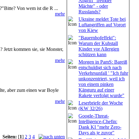
Angriff "fremder
Mächte" - oder
?"Bitte? Von wem ist die R ...
Russlands?
mehr
Ukraine meldet Tote bei
Luftangriffen auf Vorort
von Kiew
"Bauernhofeffekt":
Warum der Kuhstall
Kinder vor Allergien
ri? Jetzt kommen sie, sie Monster,
schützen kann
mehr
Morgen in PamS: Bareiß
entschuldigt sich nach
Verkehrsunfall ' "Ich fuhr
unkonzentriert, weil ich
von einem pinken
Känguru auf einer
llte, aber zum einen war Boyle
Rakete verfolgt wurde"
mehr
Leserbriefe der Woche
(KW 32/26)
Google-Threat-
Intelligence-Chefin:
Dank KI "mehr Zero-
Days als je zuvor"
Seiten:
[
1
]
2
3
4