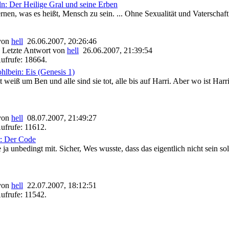
n: Der Heilige Gral und seine Erben
rnen, was es heißt, Mensch zu sein. ... Ohne Sexualität und Vaterschaft
 von
hell
26.06.2007, 20:26:46
 Letzte Antwort von
hell
26.06.2007, 21:39:54
ufrufe: 18664.
lbein: Eis (Genesis 1)
st weiß um Ben und alle sind sie tot, alle bis auf Harri. Aber wo ist Har
 von
hell
08.07.2007, 21:49:27
ufrufe: 11612.
r: Der Code
ja unbedingt mit. Sicher, Wes wusste, dass das eigentlich nicht sein so
 von
hell
22.07.2007, 18:12:51
ufrufe: 11542.