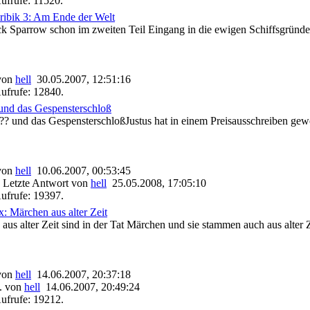
ufrufe: 11520.
ribik 3: Am Ende der Welt
 Sparrow schon im zweiten Teil Eingang in die ewigen Schiffsgründe g
 von
hell
30.05.2007, 12:51:16
ufrufe: 12840.
 und das Gespensterschloß
 und das GespensterschloßJustus hat in einem Preisausschreiben gewo
 von
hell
10.06.2007, 00:53:45
 Letzte Antwort von
hell
25.05.2008, 17:05:10
ufrufe: 19397.
: Märchen aus alter Zeit
us alter Zeit sind in der Tat Märchen und sie stammen auch aus alter Z
 von
hell
14.06.2007, 20:37:18
. von
hell
14.06.2007, 20:49:24
ufrufe: 19212.