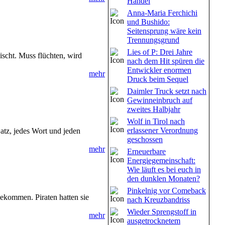
Handel
Anna-Maria Ferchichi
und Bushido:
Seitensprung wäre kein
Trennungsgrund
Lies of P: Drei Jahre
ischt. Muss flüchten, wird
nach dem Hit spüren die
Entwickler enormen
mehr
Druck beim Sequel
Daimler Truck setzt nach
Gewinneinbruch auf
zweites Halbjahr
Wolf in Tirol nach
erlassener Verordnung
Satz, jedes Wort und jeden
geschossen
mehr
Erneuerbare
Energiegemeinschaft:
Wie läuft es bei euch in
den dunklen Monaten?
Pinkelnig vor Comeback
ekommen. Piraten hatten sie
nach Kreuzbandriss
Wieder Sprengstoff in
mehr
ausgetrocknetem