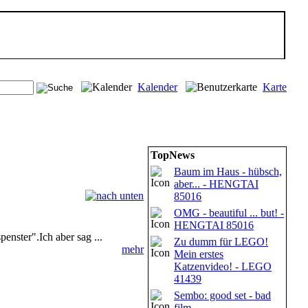
Kalender
Karte
TopNews
Baum im Haus - hübsch,
aber... - HENGTAI
85016
OMG - beautiful ... but! -
HENGTAI 85016
nster".Ich aber sag ...
Zu dumm für LEGO!
mehr
Mein erstes
Katzenvideo! - LEGO
41439
Sembo: good set - bad
film