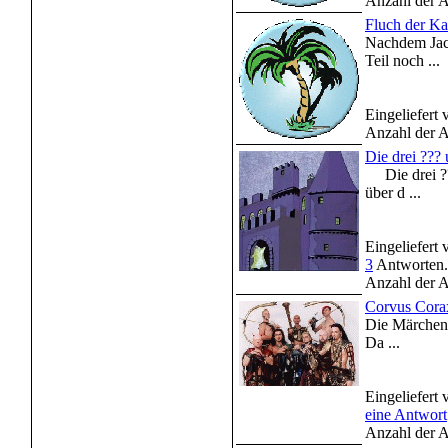
Anzahl der A
Fluch der Ka
Nachdem Jack
Teil noch ...
Eingeliefert
Anzahl der A
Die drei ???
Die drei ???
über d ...
Eingeliefert
3
Antworten.
Anzahl der A
Corvus Corax
Die Märchen a
Da ...
Eingeliefert
eine Antwort
Anzahl der A