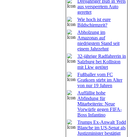
Dreijähriger Bub in Wels
aus versperrtem Auto
gerettet
Wie hoch ist eure
Bildschirmzeit?
Abholzung im
Amazonas auf
niedrigstem Stand seit
einem Jahrzehnt
32-jährige Radfahrerin in
Salzburg bei Kollision
mit Lkw getötet
Fußballer vom FC
Gratkorn stirbt im Alter
von nur 19 Jahren
Auffällig hohe
Abfindung für
Mitarbeiterin: Neue
Vorwürfe gegen FIFA-
Boss Infantino
Trumps Ex-Anwalt Todd
Blanche im US-Senat als
Justizminister bestätigt