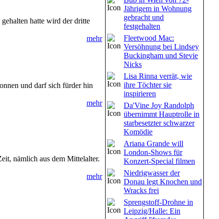
Jährigem in Wohnung
gebracht und
ehalten hatte wird der dritte
festgehalten
Fleetwood Mac:
mehr
Versöhnung bei Lindsey
Buckingham und Stevie
Nicks
Lisa Rinna verrät, wie
ihre Töchter sie
nnen und darf sich fürder hin
inspirieren
mehr
Da'Vine Joy Randolph
übernimmt Hauptrolle in
starbesetzter schwarzer
Komödie
Ariana Grande will
London-Shows für
eit, nämlich aus dem Mittelalter.
Konzert-Special filmen
Niedrigwasser der
mehr
Donau legt Knochen und
Wracks frei
Sprengstoff-Drohne in
Leipzig/Halle: Ein