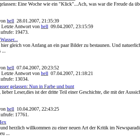
lassen: Eine Woche wie ein "Klick"...Ach, was war die Freude da übe
 von
hell
28.01.2007, 21:35:39
 Letzte Antwort von
hell
09.04.2007, 23:15:59
ufrufe: 19473.
Wasser...
s hier gleich von Anfang an ein paar Bilder zu bestaunen. Und natuerli
...
 von
hell
07.04.2007, 20:23:52
 Letzte Antwort von
hell
07.04.2007, 21:18:21
ufrufe: 13034.
asser gelassen: Nun in Farbe und bunt
 lieber Leser,dies ist der dritte Teil einer Geschichte, die mit der Aussic
 von
hell
10.04.2007, 22:43:25
ufrufe: 17761.
Hex
l und herzlich willkommen zu einer neuen Art der Kritik im Newsparadi
eu ...