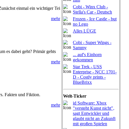
Cobi - Winx Club -
Zunächst einmal ein wichtiger Tei
Stella's Car - Deutsch
mehr
Frozen - Ice Castle - but
no Lego
Alles LÜGE
Cobi - Super Wings -
Sammy
m es dabei geht? Primär gehts
... auf's Einhorn
gekommen
mehr
Star Trek - USS
Enterprise - NCC 1701-
D - Costly prints -
BlueBrixx
 Fakten und Fiktion.
Welt-Ticker
id Software: Xbox
mehr
"versteht Kunst nicht",
sagt Entwickler und
glaubt nicht an Zukunft
mit großen Spielen