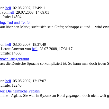
 von
hell
02.05.2007, 22:49:11
. von
hell
29.07.2008, 14:09:01
ufrufe: 14594.
ing: Tod und Teufel
ut über den Markt, sucht sich sein Opfer, schnappt zu und ... wird erw
.
 von
hell
03.05.2007, 18:37:49
 Letzte Antwort von
hell
28.07.2008, 17:31:17
ufrufe: 14660.
hbach: ausgebrannt
 dass die Deutsche Sprache so kompliziert ist. So kann man doch jeden 
..
 von
hell
05.05.2007, 13:17:07
ufrufe: 12240.
ger: Die heimliche Päpstin
mme - Aglaia. Sie war in Byzanz an Bord gegangen, doch nicht weit g
...