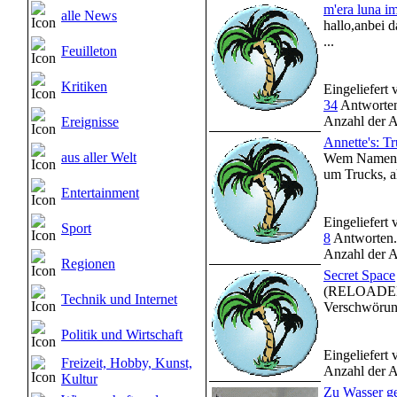
m'era luna i
alle News
hallo,anbei 
...
Feuilleton
Kritiken
Eingeliefert
34
Antworten
Anzahl der A
Ereignisse
Annette's: T
aus aller Welt
Wem Namen wi
um Trucks, al
Entertainment
Eingeliefert
Sport
8
Antworten.
Anzahl der A
Regionen
Secret Space
(RELOADED 1
Technik und Internet
Verschwörung
Politik und Wirtschaft
Eingeliefert
Freizeit, Hobby, Kunst,
Anzahl der A
Kultur
Zu Wasser ge