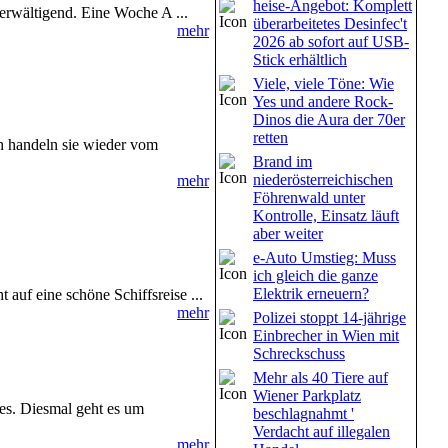
heise-Angebot: Komplett
rwältigend. Eine Woche A ...
überarbeitetes Desinfec't
mehr
2026 ab sofort auf USB-
Stick erhältlich
Viele, viele Töne: Wie
Yes und andere Rock-
Dinos die Aura der 70er
retten
ch handeln sie wieder vom
Brand im
niederösterreichischen
mehr
Föhrenwald unter
Kontrolle, Einsatz läuft
aber weiter
e-Auto Umstieg: Muss
ich gleich die ganze
Elektrik erneuern?
ht auf eine schöne Schiffsreise ...
mehr
Polizei stoppt 14-jährige
Einbrecher in Wien mit
Schreckschuss
Mehr als 40 Tiere auf
Wiener Parkplatz
es. Diesmal geht es um
beschlagnahmt '
Verdacht auf illegalen
mehr