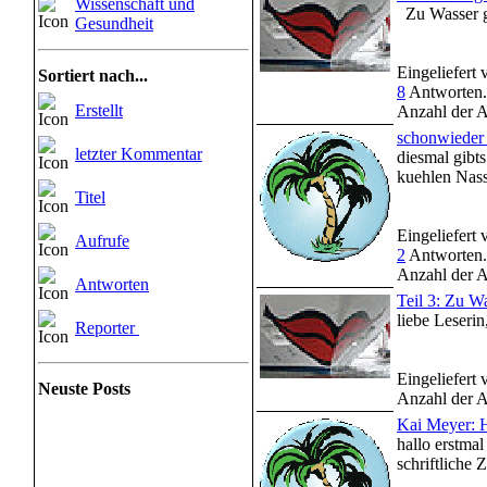
Wissenschaft und
Zu Wasser ge
Gesundheit
Eingeliefert
Sortiert nach...
8
Antworten.
Erstellt
Anzahl der A
schonwieder 
letzter Kommentar
diesmal gibt
kuehlen Nass 
Titel
Eingeliefert
Aufrufe
2
Antworten.
Anzahl der A
Antworten
Teil 3: Zu W
liebe Leserin,
Reporter
Eingeliefert
Neuste Posts
Anzahl der A
Kai Meyer: 
hallo erstma
schriftliche Z