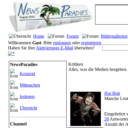
Home
Forum
Bildergallerien
Willkommen
Gast
. Bitte
einloggen
oder
registrieren
.
Haben Sie Ihre
Aktivierungs E-Mail
übersehen?
Kritiken
NewsParadies
Alles, was die Medien hergeben. 
Konzept
Mitmachen
Hui Buh
loslegen
Manche Leute
Übersicht
Eingeliefert
28
Antworten
Channel
Anzahl der A