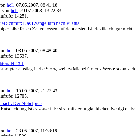
 von
hell
07.05.2007, 08:41:18
. von
hell
29.07.2008, 13:22:33
ufrufe: 14251.
l Schmitt: Das Evangelium nach Pilatus
er bibelfesten Zeitgenossen auf dem ersten Blick villeicht gar nicht au
 von
hell
08.05.2007, 08:48:40
ufrufe: 13537.
chton: NEXT
abrupter einstieg in die Story, weil es Michel Critons Werke so an sich
 von
hell
15.05.2007, 21:27:43
ufrufe: 12785.
hbach: Der Nobelpreis
 Entscheidung ist es soweit. Er sitzt mit der unglaublichen Neuigkeit 
 von
hell
23.05.2007, 11:38:18