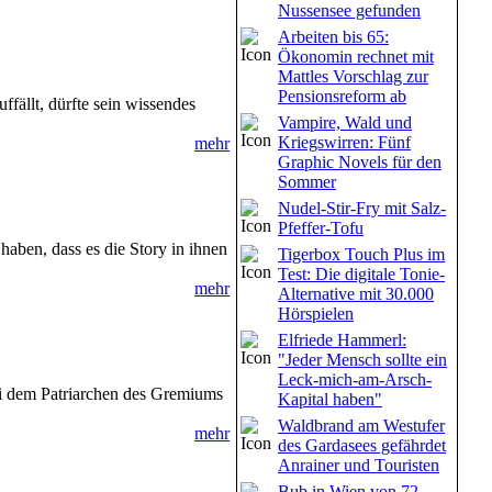
Nussensee gefunden
Arbeiten bis 65:
Ökonomin rechnet mit
Mattles Vorschlag zur
Pensionsreform ab
ffällt, dürfte sein wissendes
Vampire, Wald und
Kriegswirren: Fünf
mehr
Graphic Novels für den
Sommer
Nudel-Stir-Fry mit Salz-
Pfeffer-Tofu
 haben, dass es die Story in ihnen
Tigerbox Touch Plus im
Test: Die digitale Tonie-
mehr
Alternative mit 30.000
Hörspielen
Elfriede Hammerl:
"Jeder Mensch sollte ein
Leck-mich-am-Arsch-
bei dem Patriarchen des Gremiums
Kapital haben"
Waldbrand am Westufer
mehr
des Gardasees gefährdet
Anrainer und Touristen
Bub in Wien von 72-